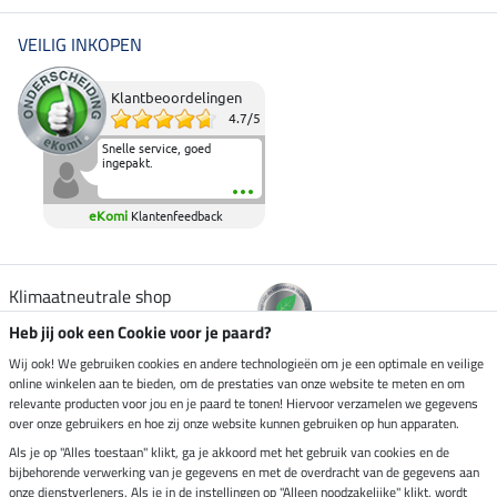
VEILIG INKOPEN
Klantbeoordelingen
4.7
/
5
Snelle service, goed
ingepakt.
eKomi
Klantenfeedback
Klimaatneutrale shop
Heb jij ook een Cookie voor je paard?
Verzending per
Wij ook! We gebruiken cookies en andere technologieën om je een optimale en veilige
online winkelen aan te bieden, om de prestaties van onze website te meten en om
relevante producten voor jou en je paard te tonen! Hiervoor verzamelen we gegevens
over onze gebruikers en hoe zij onze website kunnen gebruiken op hun apparaten.
Veilig betalen met
Als je op "Alles toestaan" klikt, ga je akkoord met het gebruik van cookies en de
bijbehorende verwerking van je gegevens en met de overdracht van de gegevens aan
onze dienstverleners. Als je in de instellingen op "Alleen noodzakelijke" klikt, wordt