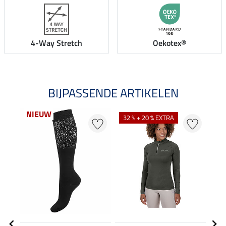
4-Way Stretch
Oekotex®
BIJPASSENDE ARTIKELEN
NIEUW
32 % + 20 % EXTRA
21