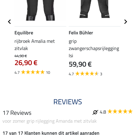
Equilibre
Felix Bühler
Equil
rijbroek Amalia met
grip
grip r
zitvlak
zwangerschapsrijlegging
met z
Isi
€
44,90 €
49,90 
26,90 €
59,90 €
van
4.7
10
4.7
3
4.8
REVIEWS
17 Reviews
4.8
voor zomer grip rijlegging Amanda met zitvlak
17 van 17 Klanten kunnen dit artikel aanraden