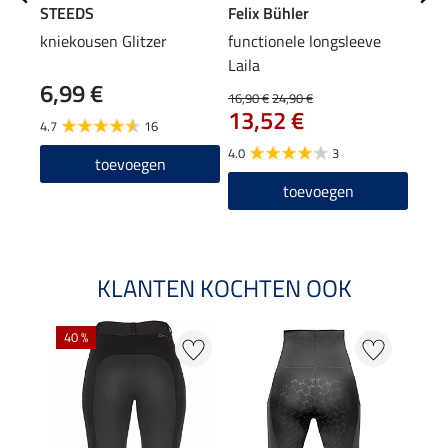
STEEDS
Felix Bühler
Feli
kniekousen Glitzer
functionele longsleeve
swea
Laila
6,99 €
16,90 €
24,90 €
25,90
13,52 €
20
4.7
16
4.0
3
5.0
toevoegen
toevoegen
KLANTEN KOCHTEN OOK
40 %
20 %