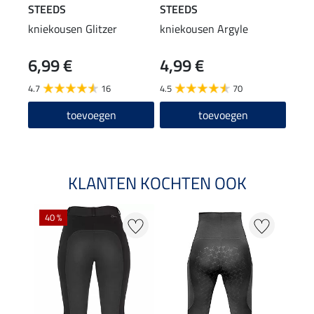
STEEDS
STEEDS
Feli
kniekousen Glitzer
kniekousen Argyle
pet 
6,99 €
4,99 €
8,9
4.7
16
4.5
70
4.6
toevoegen
toevoegen
KLANTEN KOCHTEN OOK
40 %
20 %