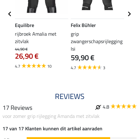
Equilibre
Felix Bühler
Equil
rijbroek Amalia met
grip
grip r
zitvlak
zwangerschapsrijlegging
met z
Isi
€
44,90 €
49,90 
26,90 €
59,90 €
van
4.7
10
4.7
3
4.8
REVIEWS
17 Reviews
4.8
voor zomer grip rijlegging Amanda met zitvlak
17 van 17 Klanten kunnen dit artikel aanraden