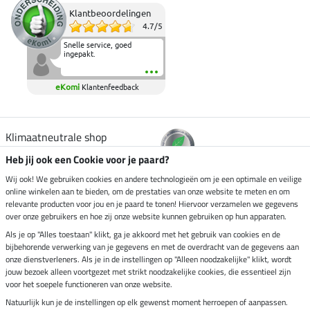
Klantbeoordelingen
4.7
/
5
Snelle service, goed
ingepakt.
eKomi
Klantenfeedback
Klimaatneutrale shop
Heb jij ook een Cookie voor je paard?
Verzending per
Wij ook! We gebruiken cookies en andere technologieën om je een optimale en veilige
online winkelen aan te bieden, om de prestaties van onze website te meten en om
relevante producten voor jou en je paard te tonen! Hiervoor verzamelen we gegevens
over onze gebruikers en hoe zij onze website kunnen gebruiken op hun apparaten.
Veilig betalen met
Als je op "Alles toestaan" klikt, ga je akkoord met het gebruik van cookies en de
bijbehorende verwerking van je gegevens en met de overdracht van de gegevens aan
onze dienstverleners. Als je in de instellingen op "Alleen noodzakelijke" klikt, wordt
jouw bezoek alleen voortgezet met strikt noodzakelijke cookies, die essentieel zijn
voor het soepele functioneren van onze website.
Impressum
Natuurlijk kun je de instellingen op elk gewenst moment herroepen of aanpassen.