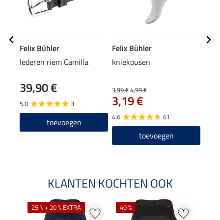
Felix Bühler
Felix Bühler
Feli
lederen riem Camilla
kniekousen
long
Graci
39,90 €
3,99 €
4,99 €
23,90
3,19 €
19
5.0
3
4.6
61
4.0
toevoegen
toevoegen
KLANTEN KOCHTEN OOK
25 % + 20 % EXTRA
40 %