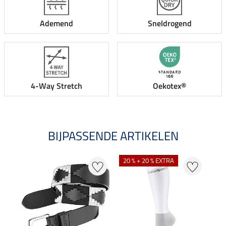
Ademend
Sneldrogend
4-Way Stretch
Oekotex®
BIJPASSENDE ARTIKELEN
20 % + 20 % EXTRA
20