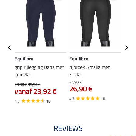
Equilibre
Equilibre
Felix
k
grip rijlegging Dana met
rijbroek Amalia met
grip
knievlak
zitvlak
zwang
Isi
44,90 €
29,90 €
39,90 €
26,90 €
59,
vanaf 23,92 €
4.7
10
4.7
4.7
18
REVIEWS