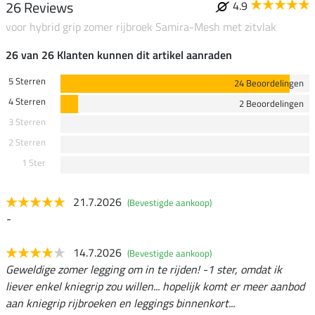
26 Reviews
4.9
voor hybrid grip zomer rijbroek Samira-Mesh met zitvlak
26 van 26 Klanten kunnen dit artikel aanraden
5 Sterren
24 Beoordelingen
4 Sterren
2 Beoordelingen
3 Sterren
2 Sterren
1 Ster
21.7.2026
(Bevestigde aankoop)
-
14.7.2026
(Bevestigde aankoop)
Geweldige zomer legging om in te rijden! -1 ster, omdat ik
liever enkel kniegrip zou willen... hopelijk komt er meer aanbod
aan kniegrip rijbroeken en leggings binnenkort...