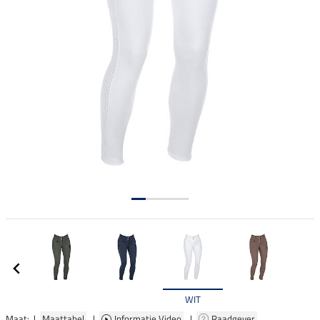
WIT
Maat: |
Maattabel
|
Informatie Video
|
Raadgever