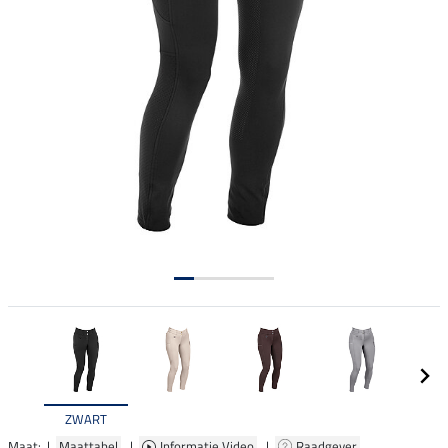
ZWART
Maat: |
Maattabel
|
Informatie Video
|
Raadgever