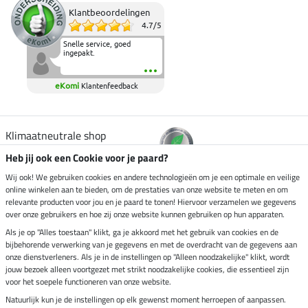
Klantbeoordelingen
4.7
/
5
Snelle service, goed
ingepakt.
eKomi
Klantenfeedback
Klimaatneutrale shop
Heb jij ook een Cookie voor je paard?
Verzending per
Wij ook! We gebruiken cookies en andere technologieën om je een optimale en veilige
online winkelen aan te bieden, om de prestaties van onze website te meten en om
relevante producten voor jou en je paard te tonen! Hiervoor verzamelen we gegevens
over onze gebruikers en hoe zij onze website kunnen gebruiken op hun apparaten.
Veilig betalen met
Als je op "Alles toestaan" klikt, ga je akkoord met het gebruik van cookies en de
bijbehorende verwerking van je gegevens en met de overdracht van de gegevens aan
onze dienstverleners. Als je in de instellingen op "Alleen noodzakelijke" klikt, wordt
jouw bezoek alleen voortgezet met strikt noodzakelijke cookies, die essentieel zijn
voor het soepele functioneren van onze website.
Impressum
Natuurlijk kun je de instellingen op elk gewenst moment herroepen of aanpassen.