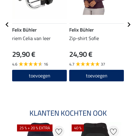
Felix Bühler
Felix Bühler
Feli
riem Celia van leer
Zip-shirt Sofie
pet 
29,90 €
24,90 €
9,9
4.6
16
4.7
37
5.0
toevoegen
toevoegen
Arti
leve
KLANTEN KOCHTEN OOK
25 % + 20 % EXTRA
40 %