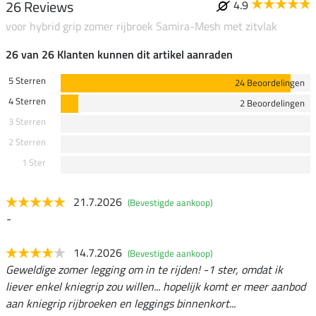
26 Reviews
4.9
voor hybrid grip zomer rijbroek Samira-Mesh met zitvlak
26 van 26 Klanten kunnen dit artikel aanraden
5 Sterren
24 Beoordelingen
4 Sterren
2 Beoordelingen
3 Sterren
2 Sterren
1 Ster
21.7.2026
(Bevestigde aankoop)
-
14.7.2026
(Bevestigde aankoop)
Geweldige zomer legging om in te rijden! -1 ster, omdat ik
liever enkel kniegrip zou willen... hopelijk komt er meer aanbod
aan kniegrip rijbroeken en leggings binnenkort...