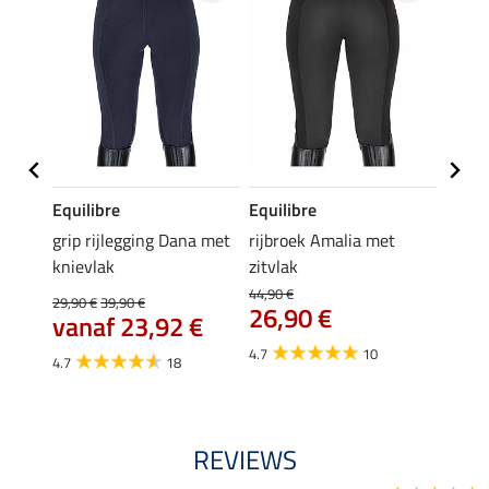
Equilibre
Equilibre
Felix
Cycle
grip rijlegging Dana met
rijbroek Amalia met
grip
knievlak
zitvlak
zwang
Isi
44,90 €
29,90 €
39,90 €
26,90 €
59,
vanaf 23,92 €
4.7
10
4.7
4.7
18
REVIEWS