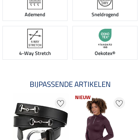
Ademend
Sneldrogend
4-Way Stretch
Oekotex®
BIJPASSENDE ARTIKELEN
NIEUW
NI