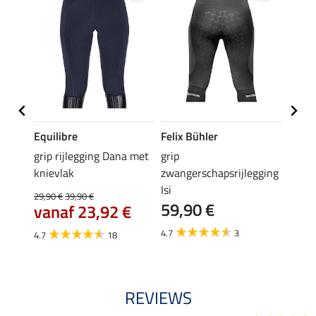
Equilibre
Felix Bühler
Equil
k
grip rijlegging Dana met
grip
rijbr
knievlak
zwangerschapsrijlegging
zitvla
Isi
29,90 €
39,90 €
22,45 
59,90 €
vanaf 23,92 €
van
4.7
3
4.7
18
4.7
REVIEWS