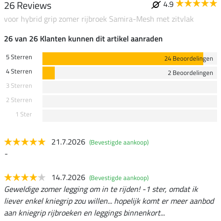
26 Reviews
4.9
voor hybrid grip zomer rijbroek Samira-Mesh met zitvlak
26 van 26 Klanten kunnen dit artikel aanraden
5 Sterren
24 Beoordelingen
4 Sterren
2 Beoordelingen
3 Sterren
2 Sterren
1 Ster
21.7.2026
(Bevestigde aankoop)
-
14.7.2026
(Bevestigde aankoop)
Geweldige zomer legging om in te rijden! -1 ster, omdat ik
liever enkel kniegrip zou willen... hopelijk komt er meer aanbod
aan kniegrip rijbroeken en leggings binnenkort...