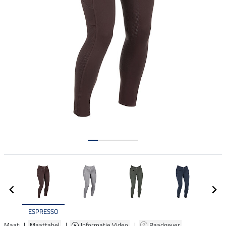
ESPRESSO
Maat: |
Maattabel
|
Informatie Video
|
Raadgever