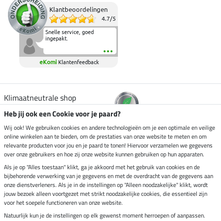
Klantbeoordelingen
4.7
/
5
Snelle service, goed
ingepakt.
eKomi
Klantenfeedback
Klimaatneutrale shop
Heb jij ook een Cookie voor je paard?
Verzending per
Wij ook! We gebruiken cookies en andere technologieën om je een optimale en veilige
online winkelen aan te bieden, om de prestaties van onze website te meten en om
relevante producten voor jou en je paard te tonen! Hiervoor verzamelen we gegevens
over onze gebruikers en hoe zij onze website kunnen gebruiken op hun apparaten.
Veilig betalen met
Als je op "Alles toestaan" klikt, ga je akkoord met het gebruik van cookies en de
bijbehorende verwerking van je gegevens en met de overdracht van de gegevens aan
onze dienstverleners. Als je in de instellingen op "Alleen noodzakelijke" klikt, wordt
jouw bezoek alleen voortgezet met strikt noodzakelijke cookies, die essentieel zijn
voor het soepele functioneren van onze website.
Impressum
Natuurlijk kun je de instellingen op elk gewenst moment herroepen of aanpassen.