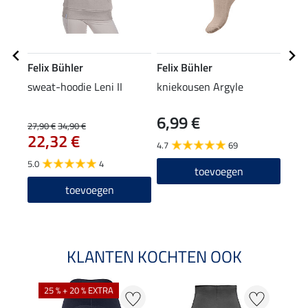
Felix Bühler
Felix Bühler
Feli
sweat-hoodie Leni II
kniekousen Argyle
crew
6,99 €
4,9
27,90 €
34,90 €
22,32 €
4.7
69
5.0
5.0
4
toevoegen
toevoegen
KLANTEN KOCHTEN OOK
25 % + 20 % EXTRA
50 %