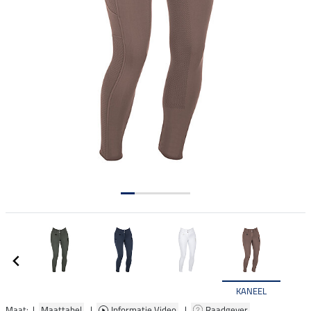
KANEEL
Maat: |
Maattabel
|
Informatie Video
|
Raadgever