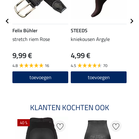
Felix Bühler
STEEDS
Feli
stretch riem Rose
kniekousen Argyle
knie
9,99 €
4,99 €
6,9
4.8
16
4.5
70
4.9
toevoegen
toevoegen
KLANTEN KOCHTEN OOK
40 %
20 %