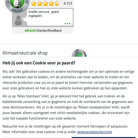
4.7
/
5
Snelle service, goed
ingepakt.
eKomi
Klantenfeedback
Klimaatneutrale shop
Heb jij ook een Cookie voor je paard?
Verzending per
Wij ook! We gebruiken cookies en andere technologieën om je een optimale en veilige
online winkelen aan te bieden, om de prestaties van onze website te meten en om
relevante producten voor jou en je paard te tonen! Hiervoor verzamelen we gegevens
over onze gebruikers en hoe zij onze website kunnen gebruiken op hun apparaten.
Veilig betalen met
Als je op "Alles toestaan" klikt, ga je akkoord met het gebruik van cookies en de
bijbehorende verwerking van je gegevens en met de overdracht van de gegevens aan
onze dienstverleners. Als je in de instellingen op "Alleen noodzakelijke" klikt, wordt
jouw bezoek alleen voortgezet met strikt noodzakelijke cookies, die essentieel zijn
voor het soepele functioneren van onze website.
Impressum
Natuurlijk kun je de instellingen op elk gewenst moment herroepen of aanpassen.
Meer informatie over onze cookies vind je onder
gegevensbescherming
.
Laatste update op 10.08.2026 om 06:55 uur