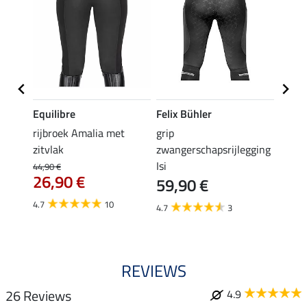
Equilibre
Felix Bühler
Equil
a met
rijbroek Amalia met
grip
grip r
zitvlak
zwangerschapsrijlegging
met z
Isi
44,90 €
49,90 
26,90 €
59,90 €
van
4.7
10
4.7
3
4.8
REVIEWS
26 Reviews
4.9