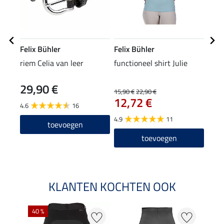
Felix Bühler
Felix Bühler
Feli
riem Celia van leer
functioneel shirt Julie
Zip-
29,90 €
24
15,90 €
22,90 €
12,72 €
4.6
16
4.7
4.9
11
toevoegen
toevoegen
KLANTEN KOCHTEN OOK
40 %
20 %