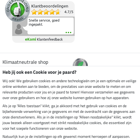
Klantbeoordelingen
4.7
/
5
Snelle service, goed
ingepakt.
eKomi
Klantenfeedback
Klimaatneutrale shop
Heb jij ook een Cookie voor je paard?
Verzending per
Wij ook! We gebruiken cookies en andere technologieën om je een optimale en veilige
online winkelen aan te bieden, om de prestaties van onze website te meten en om
relevante producten voor jou en je paard te tonen! Hiervoor verzamelen we gegevens
over onze gebruikers en hoe zij onze website kunnen gebruiken op hun apparaten.
Veilig betalen met
Als je op "Alles toestaan" klikt, ga je akkoord met het gebruik van cookies en de
bijbehorende verwerking van je gegevens en met de overdracht van de gegevens aan
onze dienstverleners. Als je in de instellingen op "Alleen noodzakelijke" klikt, wordt
jouw bezoek alleen voortgezet met strikt noodzakelijke cookies, die essentieel zijn
voor het soepele functioneren van onze website.
Impressum
Natuurlijk kun je de instellingen op elk gewenst moment herroepen of aanpassen.