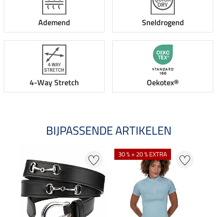
Ademend
Sneldrogend
4-Way Stretch
Oekotex®
BIJPASSENDE ARTIKELEN
NI
30 % + 20 % EXTRA