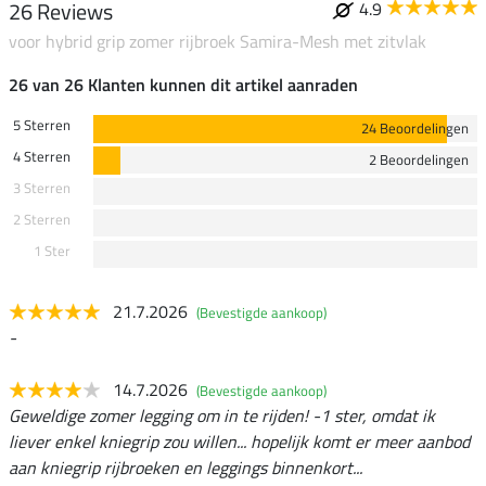
26 Reviews
4.9
voor hybrid grip zomer rijbroek Samira-Mesh met zitvlak
26 van 26 Klanten kunnen dit artikel aanraden
5 Sterren
24 Beoordelingen
4 Sterren
2 Beoordelingen
3 Sterren
2 Sterren
1 Ster
21.7.2026
(Bevestigde aankoop)
-
14.7.2026
(Bevestigde aankoop)
Geweldige zomer legging om in te rijden! -1 ster, omdat ik
liever enkel kniegrip zou willen... hopelijk komt er meer aanbod
aan kniegrip rijbroeken en leggings binnenkort...