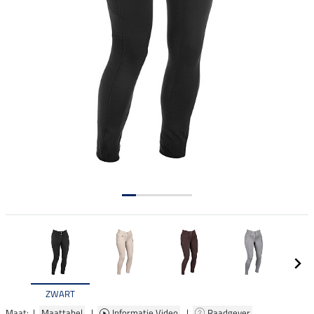
ZWART
Maat: |
Maattabel
|
Informatie Video
|
Raadgever