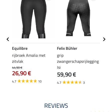
Equilibre
Felix Bühler
Equil
rijbroek Amalia met
grip
grip r
zitvlak
zwangerschapsrijlegging
met z
Isi
€
44,90 €
49,90 
26,90 €
59,90 €
van
4.7
10
4.7
3
4.8
REVIEWS