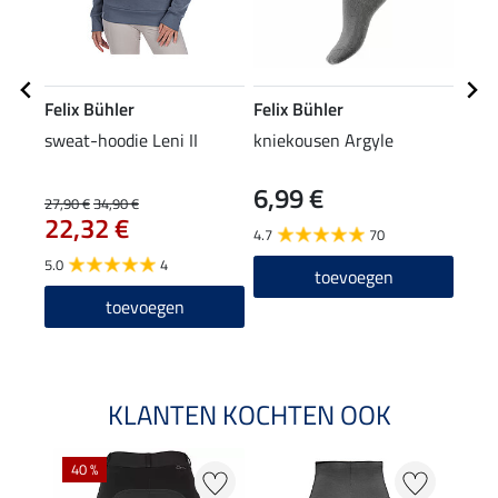
Felix Bühler
Felix Bühler
Feli
sweat-hoodie Leni II
kniekousen Argyle
crew
6,99 €
4,9
27,90 €
34,90 €
22,32 €
4.7
70
5.0
5.0
4
toevoegen
toevoegen
KLANTEN KOCHTEN OOK
40 %
20 %