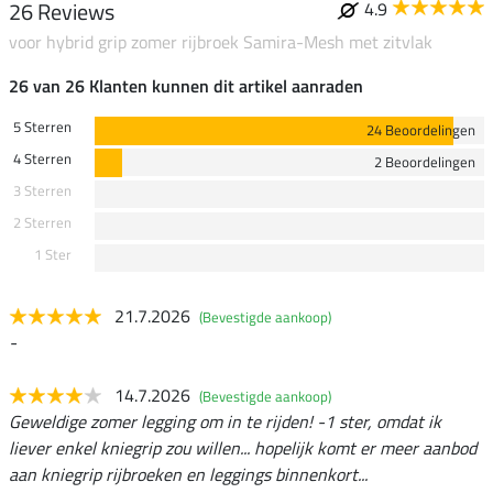
26 Reviews
4.9
voor hybrid grip zomer rijbroek Samira-Mesh met zitvlak
26 van 26 Klanten kunnen dit artikel aanraden
5 Sterren
24 Beoordelingen
4 Sterren
2 Beoordelingen
3 Sterren
2 Sterren
1 Ster
21.7.2026
(Bevestigde aankoop)
-
14.7.2026
(Bevestigde aankoop)
Geweldige zomer legging om in te rijden! -1 ster, omdat ik
liever enkel kniegrip zou willen... hopelijk komt er meer aanbod
aan kniegrip rijbroeken en leggings binnenkort...