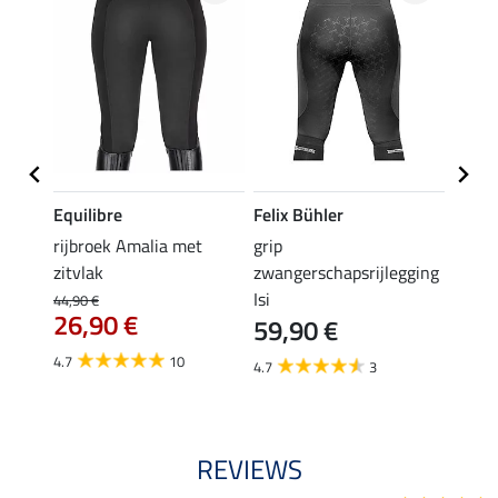
Equilibre
Felix Bühler
Equil
rijbroek Amalia met
grip
grip r
zitvlak
zwangerschapsrijlegging
met z
Isi
€
44,90 €
49,90 
26,90 €
59,90 €
van
4.7
10
4.7
3
4.8
REVIEWS