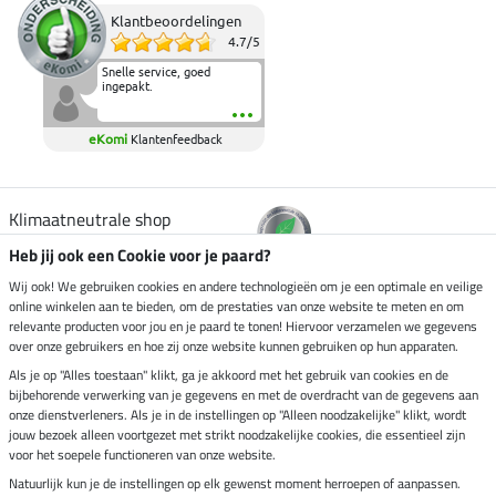
Klantbeoordelingen
4.7
/
5
Snelle service, goed
ingepakt.
eKomi
Klantenfeedback
Klimaatneutrale shop
Heb jij ook een Cookie voor je paard?
Verzending per
Wij ook! We gebruiken cookies en andere technologieën om je een optimale en veilige
online winkelen aan te bieden, om de prestaties van onze website te meten en om
relevante producten voor jou en je paard te tonen! Hiervoor verzamelen we gegevens
over onze gebruikers en hoe zij onze website kunnen gebruiken op hun apparaten.
Veilig betalen met
Als je op "Alles toestaan" klikt, ga je akkoord met het gebruik van cookies en de
bijbehorende verwerking van je gegevens en met de overdracht van de gegevens aan
onze dienstverleners. Als je in de instellingen op "Alleen noodzakelijke" klikt, wordt
jouw bezoek alleen voortgezet met strikt noodzakelijke cookies, die essentieel zijn
voor het soepele functioneren van onze website.
Impressum
Natuurlijk kun je de instellingen op elk gewenst moment herroepen of aanpassen.