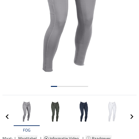
FOG
Maat: |
Maattabel
|
Informatie Video
|
Raadgever