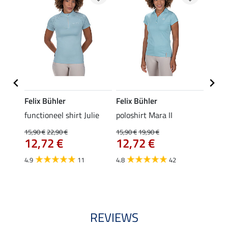
Felix Bühler
Felix Bühler
STON
Jule
functioneel shirt Julie
poloshirt Mara II
ladies
uchon
15,90 €
22,90 €
15,90 €
19,90 €
11,90 
12,72 €
12,72 €
9,5
4.9
11
4.8
42
4.6
REVIEWS