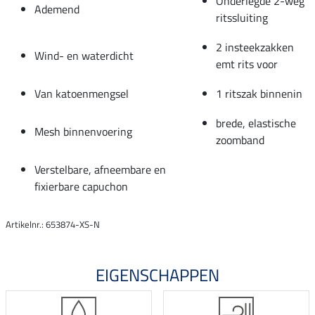
Onderlegde 2-weg
Ademend
ritssluiting
2 insteekzakken
Wind- en waterdicht
emt rits voor
Van katoenmengsel
1 ritszak binnenin
brede, elastische
Mesh binnenvoering
zoomband
Verstelbare, afneembare en
fixierbare capuchon
Artikelnr.: 653874-XS-N
EIGENSCHAPPEN