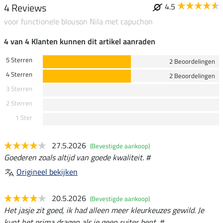
4 Reviews
4.5
voor functionele blouson Nila met capuchon
4 van 4 Klanten kunnen dit artikel aanraden
5 Sterren
2 Beoordelingen
4 Sterren
2 Beoordelingen
3 Sterren
2 Sterren
1 Ster
27.5.2026
(Bevestigde aankoop)
Goederen zoals altijd van goede kwaliteit. #
Origineel bekijken
20.5.2026
(Bevestigde aankoop)
Het jasje zit goed, ik had alleen meer kleurkeuzes gewild. Je
kunt het prima dragen als je geen ruiter bent. #