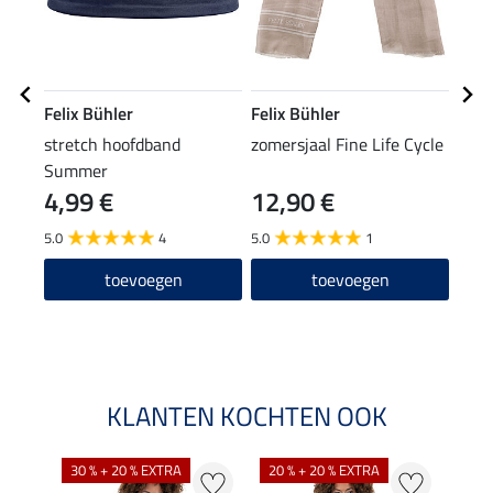
Felix Bühler
Felix Bühler
Feli
stretch hoofdband
zomersjaal Fine Life Cycle
swea
Summer
4,99 €
12,90 €
23,90
19
5.0
4
5.0
1
5.0
toevoegen
toevoegen
KLANTEN KOCHTEN OOK
30 % + 20 % EXTRA
20 % + 20 % EXTRA
20 %