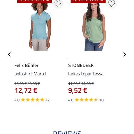
Felix Bühler
STONEDEEK
Felix
poloshirt Mara II
ladies topje Tessa
funct
wedstr
15,90 €
19,90 €
11,90 €
14,90 €
12,72 €
9,52 €
24,90 
€
van
4.8
42
4.6
10
4.4
REVIEWS