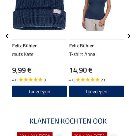
Felix Bühler
Felix Bühler
Feli
muts Kate
T-shirt Anna
Zip-
9,99 €
14,90 €
24
4.8
8
4.8
23
4.7
toevoegen
toevoegen
KLANTEN KOCHTEN OOK
20 % + 20 % EXTRA
20 % + 20 % EXTRA
40 %