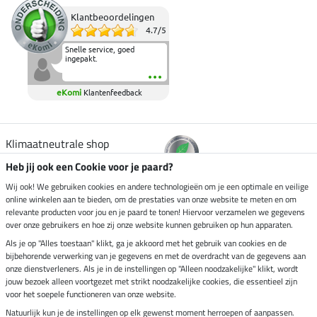
Klantbeoordelingen
4.7
/
5
Snelle service, goed
ingepakt.
eKomi
Klantenfeedback
Klimaatneutrale shop
Heb jij ook een Cookie voor je paard?
Verzending per
Wij ook! We gebruiken cookies en andere technologieën om je een optimale en veilige
online winkelen aan te bieden, om de prestaties van onze website te meten en om
relevante producten voor jou en je paard te tonen! Hiervoor verzamelen we gegevens
over onze gebruikers en hoe zij onze website kunnen gebruiken op hun apparaten.
Veilig betalen met
Als je op "Alles toestaan" klikt, ga je akkoord met het gebruik van cookies en de
bijbehorende verwerking van je gegevens en met de overdracht van de gegevens aan
onze dienstverleners. Als je in de instellingen op "Alleen noodzakelijke" klikt, wordt
jouw bezoek alleen voortgezet met strikt noodzakelijke cookies, die essentieel zijn
voor het soepele functioneren van onze website.
Impressum
Natuurlijk kun je de instellingen op elk gewenst moment herroepen of aanpassen.