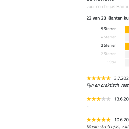
voor combi-jas Hanni
22 van 23 Klanten ku
5 Sterren
4 Sterren
3 Sterren
2 Sterren
1 Ster
3.7.20
Fijn en praktisch ves
13.6.2
-
10.6.2
Mooie stretchjas, valt