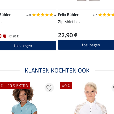
 Bühler
Felix Bühler
4.8
4
4.7
ila
Zip-shirt Lola
22,90 €
9 €
12,90 €
toevoegen
toevoegen
KLANTEN KOCHTEN OOK
 % + 20 % EXTRA
40 %