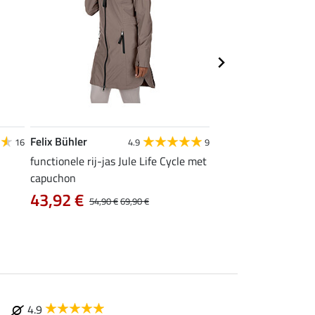
Felix Bühler
Felix Bühler
16
4.9
9
4
functionele rij-jas Jule Life Cycle met
functionele rij-jas Kl
capuchon
met capuchon
43,92 €
vanaf 47,90 €
54,90 €
69,90 €
4.9