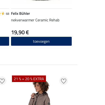
Felix Bühler
Felix Bühler
68
nekverwarmer Ceramic Rehab
pullover Holly
19,90 €
19,12 €
23,90 €
2
toevoegen
toevo
21 % + 20 % EXTRA
20 %