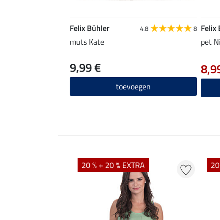
Felix Bühler
Felix
4.8
8
muts Kate
pet N
9,99 €
8,9
toevoegen
20 % + 20 % EXTRA
20