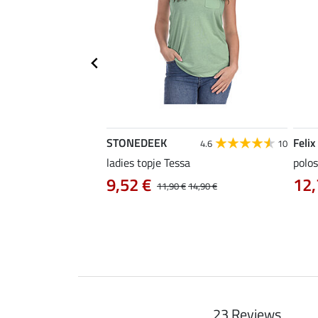
STONEDEEK
Felix
4.9
15
4.6
10
as Klara Life Cycle
ladies topje Tessa
polos
9,52 €
12,
11,90 €
14,90 €
0 €
59,90 €
23 Reviews