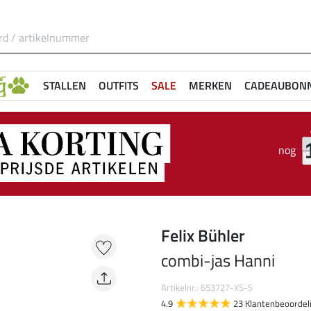
STALLEN
OUTFITS
SALE
MERKEN
CADEAUBON
nog
Felix Bühler
combi-jas Hanni
Artikelnr.: 653727-XS-S
4.9
23 Klantenbeoordel