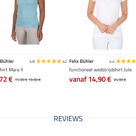
 Bühler
Felix Bühler
4.8
42
4.4
hirt Mara II
functioneel wedstrijdshirt Jule
72 €
vanaf 14,90 €
15,90 €
19,90 €
24,90 €
REVIEWS