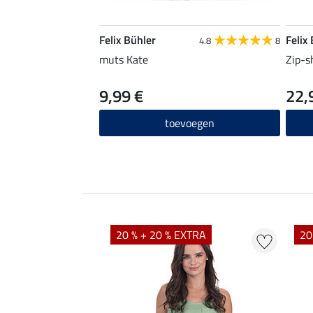
Felix Bühler
Felix
4.8
8
muts Kate
Zip-s
9,99 €
22,
toevoegen
EXTRA
20 % + 20 % EXTRA
20