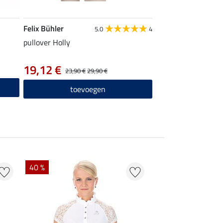
Felix Bühler
5.0
4
pullover Holly
19,12 €
23,90 €
29,90 €
toevoegen
40 %
22 % + 20 % EXTR