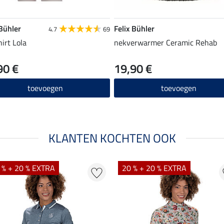
 Bühler
Felix Bühler
4.7
69
hirt Lola
nekverwarmer Ceramic Rehab
90 €
19,90 €
toevoegen
toevoegen
KLANTEN KOCHTEN OOK
 % + 20 % EXTRA
20 % + 20 % EXTRA