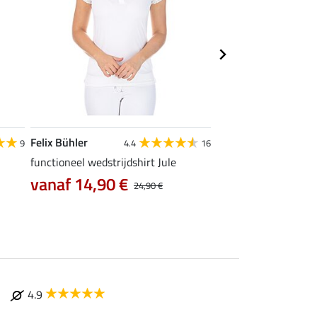
Felix Bühler
Felix Bühler
9
4.4
16
functioneel wedstrijdshirt Jule
tanktop Mira
vanaf 14,90 €
7,99 €
24,90 €
9,99 €
12,90
4.9