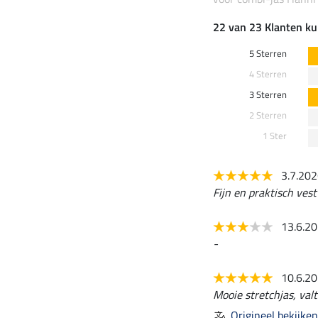
22 van 23 Klanten ku
5 Sterren
4 Sterren
3 Sterren
2 Sterren
1 Ster
3.7.20
Fijn en praktisch ves
13.6.2
-
10.6.2
Mooie stretchjas, valt
Origineel bekijken