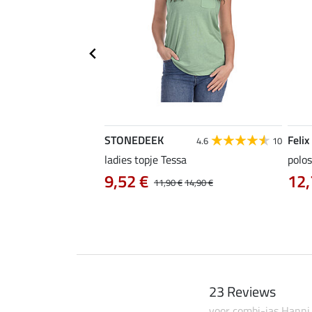
STONEDEEK
Felix
5.0
6
4.6
10
ladies topje Tessa
polos
9,52 €
12,
12,90 €
11,90 €
14,90 €
23 Reviews
voor combi-jas Hanni