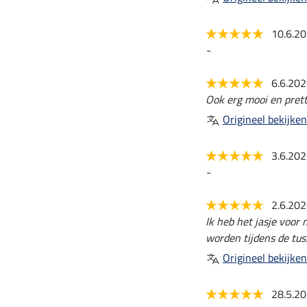
10.6.2
-
6.6.20
Ook erg mooi en prett
Origineel bekijken
3.6.20
-
2.6.20
Ik heb het jasje voor
worden tijdens de tu
Origineel bekijken
28.5.2