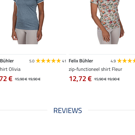
 Bühler
Felix Bühler
5.0
41
4.9
hirt Olivia
zip-functioneel shirt Fleur
72 €
12,72 €
15,90 €
19,90 €
15,90 €
19,90 €
REVIEWS