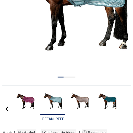
OCEAN-REEF
Maat: |
Maattabel
|
Informatie Video
|
Raadgever