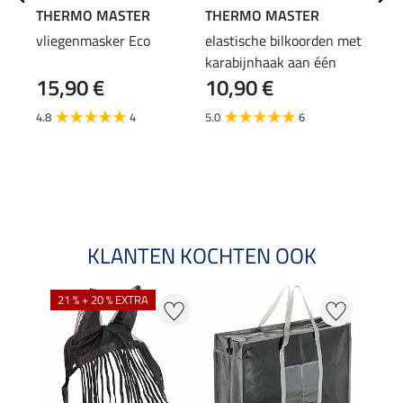
THERMO MASTER
THERMO MASTER
THE
vliegenmasker Eco
elastische bilkoorden met
bilk
karabijnhaak aan één
kara
15,90 €
10,90 €
zijde
(8,99 
8,9
4.8
4
5.0
6
4.8
KLANTEN KOCHTEN OOK
21 % + 20 % EXTRA