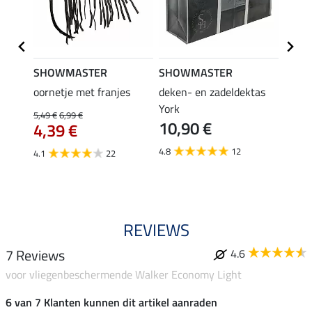
SHOWMASTER
SHOWMASTER
Felix
oornetje met franjes
deken- en zadeldektas
verle
York
kruis
5,49 €
6,99 €
10,90 €
borsts
4,39 €
7,9
4.8
12
4.1
22
4.9
REVIEWS
7 Reviews
4.6
voor vliegenbeschermende Walker Economy Light
6 van 7 Klanten kunnen dit artikel aanraden