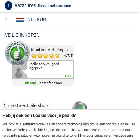
Vacatures
Groei met ons mee
1
NL | EUR
VEILIG INKOPEN
Klantbeoordelingen
4.7
/
5
Snelle service, goed
ingepakt.
eKomi
Klantenfeedback
Klimaatneutrale shop
Heb jij ook een Cookie voor je paard?
Verzending per
Wij ook! We gebruiken cookies en andere technologieën om je een optimale en veilige
online winkelen aan te bieden, om de prestaties van onze website te meten en om
relevante producten voor jou en je paard te tonen! Hiervoor verzamelen we gegevens