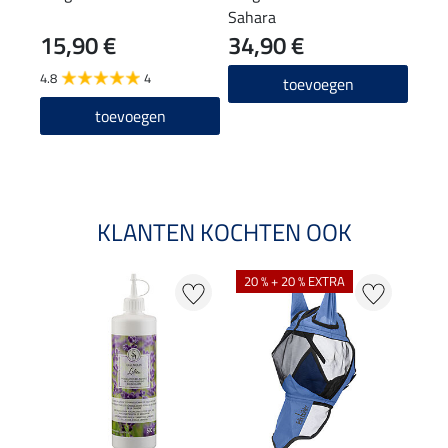
Sahara
Cran
15,90 €
34,90 €
(23,80
11
4.8
4
toevoegen
5.0
toevoegen
KLANTEN KOCHTEN OOK
20 % + 20 % EXTRA
21 %