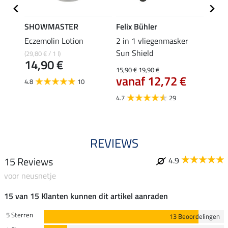
SHOWMASTER
Felix Bühler
SHO
er
Eczemolin Lotion
2 in 1 vliegenmasker
oorne
Sun Shield
(29,80 € / 1 l)
5,49 €
14,90 €
4,3
15,90 €
19,90 €
vanaf 12,72 €
4.8
10
4.1
4.7
29
REVIEWS
15 Reviews
4.9
voor neusnetje
15 van 15 Klanten kunnen dit artikel aanraden
5 Sterren
13 Beoordelingen