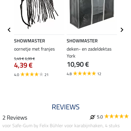
SHOWMASTER
SHOWMASTER
Felix
bra
oornetje met franjes
deken- en zadeldektas
verle
York
kruis
5,49 €
6,99 €
10,90 €
borsts
4,39 €
7,9
4.8
12
4.0
21
4.9
REVIEWS
2 Reviews
5.0
voor Safe-Gum by Felix Bühler voor karabijnhaken, 4 stuks