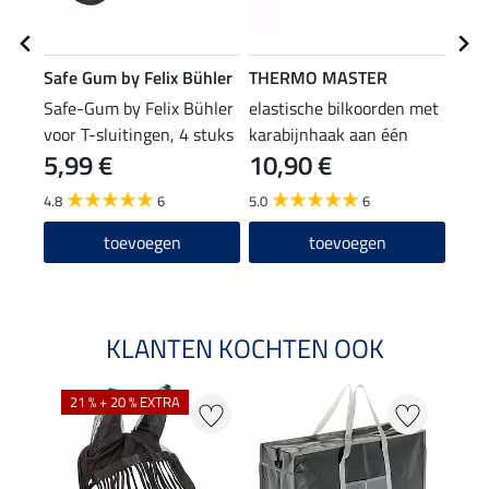
Safe Gum by Felix Bühler
THERMO MASTER
Feli
Safe-Gum by Felix Bühler
elastische bilkoorden met
deke
voor T-sluitingen, 4 stuks
karabijnhaak aan één
Stor
5,99 €
10,90 €
22
zijde
4.8
6
5.0
6
4.5
toevoegen
toevoegen
KLANTEN KOCHTEN OOK
21 % + 20 % EXTRA