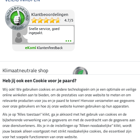
Klantbeoordelingen
4.7
/
5
Snelle service, goed
ingepakt.
eKomi
Klantenfeedback
Klimaatneutrale shop
Heb jij ook een Cookie voor je paard?
Verzending per
Wij ook! We gebruiken cookies en andere technologieën om je een optimale en veilige
online winkelen aan te bieden, om de prestaties van onze website te meten en om
relevante producten voor jou en je paard te tonen! Hiervoor verzamelen we gegevens
over onze gebruikers en hoe zij onze website kunnen gebruiken op hun apparaten.
Veilig betalen met
Als je op "Alles toestaan" klikt, ga je akkoord met het gebruik van cookies en de
bijbehorende verwerking van je gegevens en met de overdracht van de gegevens aan
onze dienstverleners. Als je in de instellingen op "Alleen noodzakelijke" klikt, wordt
jouw bezoek alleen voortgezet met strikt noodzakelijke cookies, die essentieel zijn
voor het soepele functioneren van onze website.
Impressum