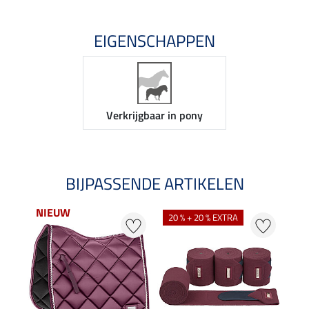
EIGENSCHAPPEN
Verkrijgbaar in pony
BIJPASSENDE ARTIKELEN
NIEUW
NI
20 % + 20 % EXTRA