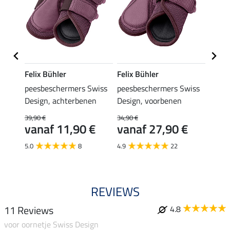
Felix Bühler
Felix Bühler
Felix
ign
peesbeschermers Swiss
peesbeschermers Swiss
zadel
Design, achterbenen
Design, voorbenen
49,90 
€
van
39,90 €
34,90 €
vanaf 11,90 €
vanaf 27,90 €
5.0
5.0
8
4.9
22
REVIEWS
11 Reviews
4.8
voor oornetje Swiss Design