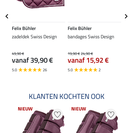
Felix Bühler
Felix Bühler
Feli
zadeldek Swiss Design
bandages Swiss Design
pees
Desi
49,90 €
19,90 €
24,90 €
34,90
vanaf 39,90 €
vanaf 15,92 €
van
5.0
26
5.0
2
4.9
KLANTEN KOCHTEN OOK
NIEUW
NIEUW
NI