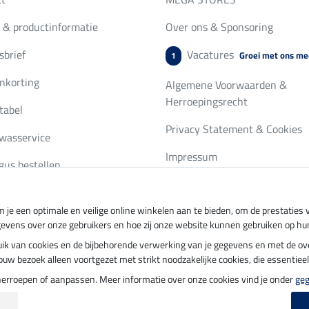
 & productinformatie
Over ons & Sponsoring
brief
Vacatures
Groei met ons me
1
nkorting
Algemene Voorwaarden &
Herroepingsrecht
tabel
Privacy Statement & Cookies
wasservice
Impressum
gus bestellen
 je een optimale en veilige online winkelen aan te bieden, om de prestatie
ing per
Veilig betalen met
gevens over onze gebruikers en hoe zij onze website kunnen gebruiken op hu
ebruik van cookies en de bijbehorende verwerking van je gegevens en met de 
t jouw bezoek alleen voortgezet met strikt noodzakelijke cookies, die essentie
herroepen of aanpassen. Meer informatie over onze cookies vind je onder
ge