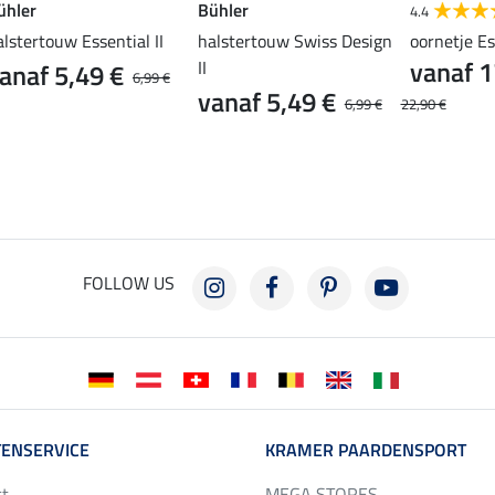
ühler
Bühler
4.4
alstertouw Essential II
halstertouw Swiss Design
oornetje Es
vanaf 1
II
anaf 5,49 €
6,99 €
vanaf 5,49 €
6,99 €
22,90 €
FOLLOW US
ENSERVICE
KRAMER PAARDENSPORT
ct
MEGA STORES