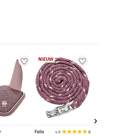
NIEUW
NIEUW
r
Felix
Felix Bühler
4.9
8