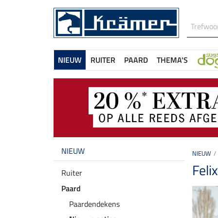
NIEUW
RUITER
PAARD
THEMA'S
NIEUW
NIEUW
Feli
Ruiter
Paard
Paardendekens