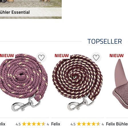
Bühler Essential
TOPSELLER
NIEUW
NIEUW
NIEUW
lix
Felix
Felix Bühle
4.5
4
4.5
4