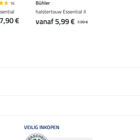
Bühler
16
4.9
22
sential
halstertouw Essential II
peesbeschermers Sw
7,90 €
Design, voorbenen
vanaf 5,99 €
7,99 €
vanaf 27,90 €
34,90 €
VEILIG INKOPEN