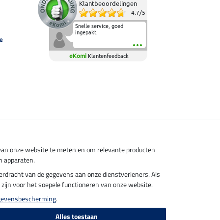
Klantbeoordelingen
4.7
/
5
Snelle service, goed
ingepakt.
e
eKomi
Klantenfeedback
s van onze website te meten en om relevante producten
n apparaten.
overdracht van de gegevens aan onze dienstverleners. Als
el zijn voor het soepele functioneren van onze website.
gevensbescherming
.
Alles toestaan