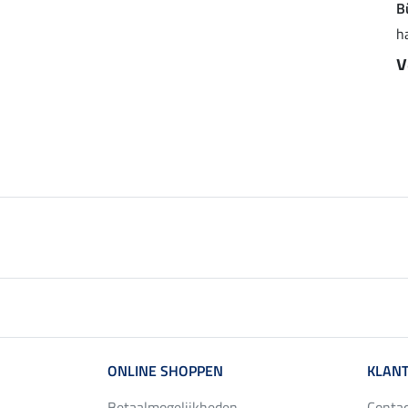
Bühler
B
4.6
11
Mesh peesbeschermers
teddyfleece dressuur
h
Glitter, voorbenen
beenbeschermers
v
vanaf 27,90 €
Essential, achterbenen
vanaf 17,45 €
34,90 €
34,90 €
ONLINE SHOPPEN
KLANT
Betaalmogelijkheden
Conta