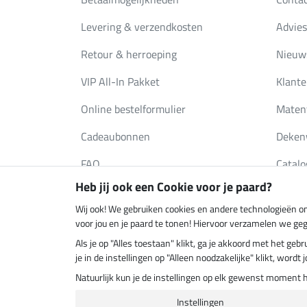
Levering & verzendkosten
Advies
Retour & herroeping
Nieuws
VIP All-In Pakket
Klante
Online bestelformulier
Maten
Cadeaubonnen
Deken
FAQ
Catalo
Heb jij ook een Cookie voor je paard?
Wij ook! We gebruiken cookies en andere technologieën om
Klimaatneutrale shop
Verzend
voor jou en je paard te tonen! Hiervoor verzamelen we ge
Als je op "Alles toestaan" klikt, ga je akkoord met het g
je in de instellingen op "Alleen noodzakelijke" klikt, word
Natuurlijk kun je de instellingen op elk gewenst moment 
Instellingen