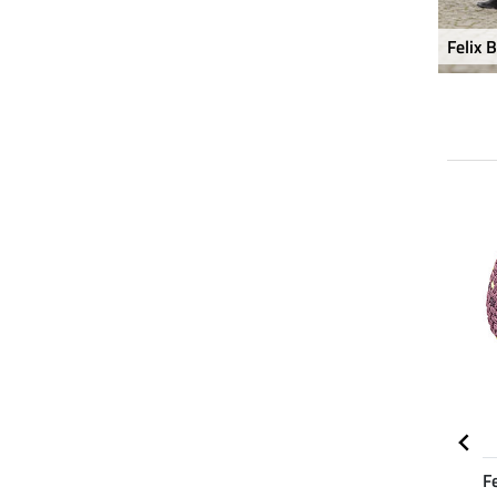
Felix 
NIEUW
NIEUW
Felix
Felix Bühler
Fe
4.5
2