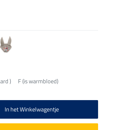
aard )
F (is warmbloed)
In het Winkelwagentje