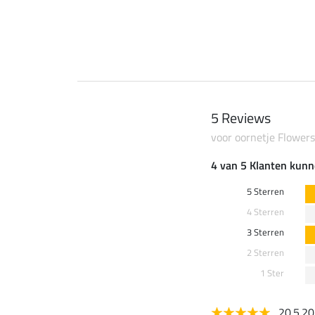
 €
7,99 €
5 Reviews
voor oornetje Flowers
4 van 5 Klanten kunn
5 Sterren
4 Sterren
3 Sterren
2 Sterren
1 Ster
20.5.2