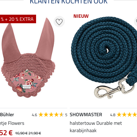
KLANTEN KOCHTEN OOK
NIEUW
 % + 20 % EXTRA
 Bühler
SHOWMASTER
4.6
5
4.8
etje Flowers
halstertouw Durable met
karabijnhaak
52 €
16,90 €
21,90 €