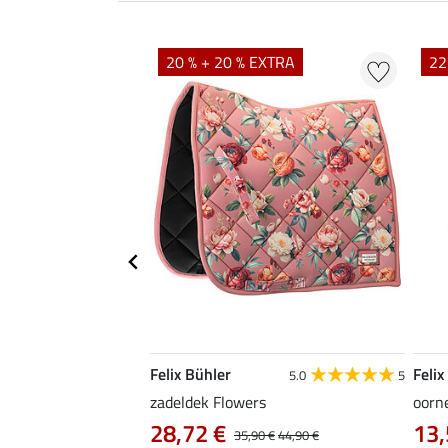
20 % + 20 % EXTRA
22
Felix Bühler
Felix
4.7
14
5.0
5
able met
zadeldek Flowers
oorn
28,72 €
13,
35,90 €
44,90 €