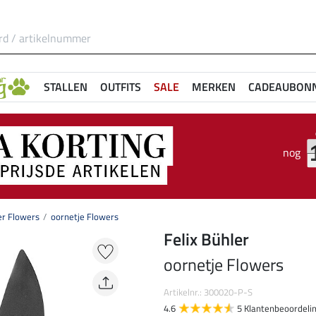
STALLEN
OUTFITS
SALE
MERKEN
CADEAUBON
nog
er Flowers
oornetje Flowers
Felix Bühler
oornetje Flowers
Artikelnr.: 300020-P-S
4.6
5 Klantenbeoordeli