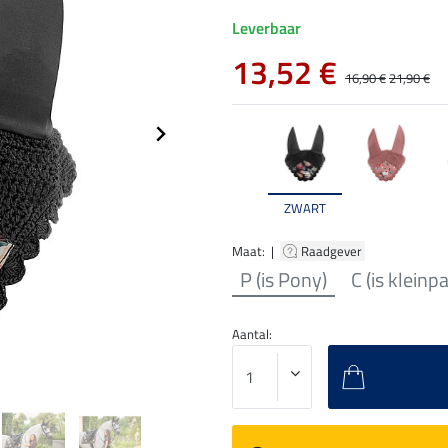
Leverbaar
13,52 €
16,90 €
21,90 €
ZWART
Maat: |
Raadgever
P (is Pony)
C (is kleinp
Aantal: