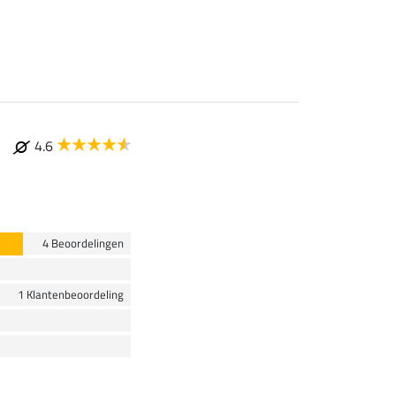
vanaf 5,99 €
7
4.6
4 Beoordelingen
1 Klantenbeoordeling