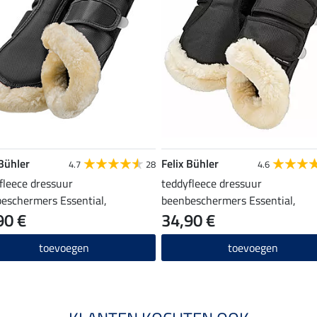
 Bühler
Felix Bühler
4.7
28
4.6
fleece dressuur
teddyfleece dressuur
eschermers Essential,
beenbeschermers Essential,
90 €
34,90 €
benen
achterbenen
toevoegen
toevoegen