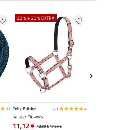
NIEUW
22 % + 20 % EXTRA
Felix Bühler
SHOWMASTER
33
5.0
4
4
halster Flowers
halstertouw Durable
paniekhaken
11,12 €
13,90 €
17,90 €