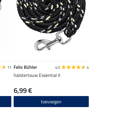
Felix Bühler
11
4.5
4
halstertouw Essential II
6,99 €
toevoegen