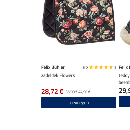
Felix Bühler
Felix
5.0
5
zadeldek Flowers
teddy
beenb
29,
voor
28,72 €
35,90 €
44,90 €
toevoegen