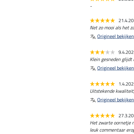
-
21.4.2
Net zo mooi als het za
Origineel bekijken
9.4.20
Klein gesneden glijdt
Origineel bekijken
1.4.20
Uitstekende kwaliteit
Origineel bekijken
27.3.2
Het zwarte oornetje m
leuk commentaar erop.