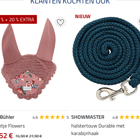
KLANTEN KOCHTEN OOK
NIEUW
 % + 20 % EXTRA
 Bühler
SHOWMASTER
4.6
5
4.8
etje Flowers
halstertouw Durable met
karabijnhaak
52 €
16,90 €
21,90 €