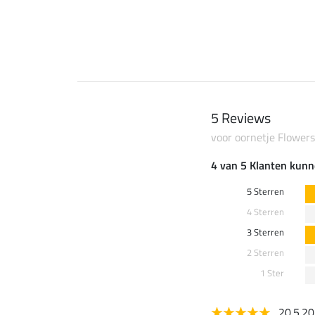
 €
7,99 €
5 Reviews
voor oornetje Flowers
4 van 5 Klanten kunn
5 Sterren
4 Sterren
3 Sterren
2 Sterren
1 Ster
20.5.2