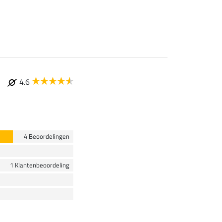
vanaf 5,99 €
7
4.6
4 Beoordelingen
1 Klantenbeoordeling