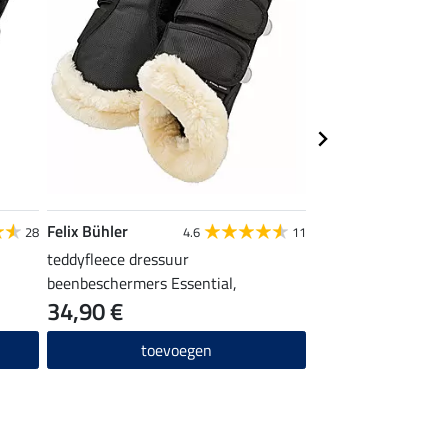
Felix Bühler
Felix Bühler
28
4.6
11
teddyfleece dressuur
halstertouw Essenti
beenbeschermers Essential,
34,90 €
6,99 €
achterbenen
toevoegen
toevo