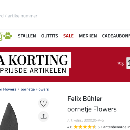
STALLEN
OUTFITS
SALE
MERKEN
CADEAUBON
nog
er Flowers
oornetje Flowers
Felix Bühler
oornetje Flowers
Artikelnr.: 300020-P-S
4.6
5 Klantenbeoordeli