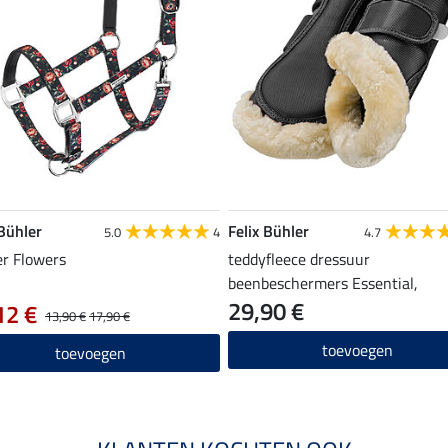
 Bühler
Felix Bühler
5.0
4
4.7
er Flowers
teddyfleece dressuur
beenbeschermers Essential,
29,90 €
voorbenen
12 €
13,90 €
17,90 €
toevoegen
toevoegen