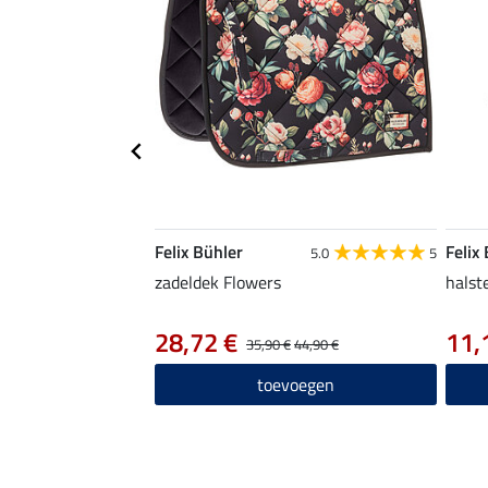
Felix Bühler
Felix
5.0
5
zadeldek Flowers
halst
28,72 €
11,
35,90 €
44,90 €
toevoegen