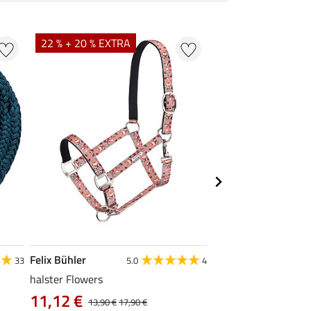
NIEUW
22 % + 20 % EXTRA
Felix Bühler
SHOWMASTER
33
5.0
4
4
halster Flowers
halstertouw Durable
paniekhaken
11,12 €
13,90 €
17,90 €