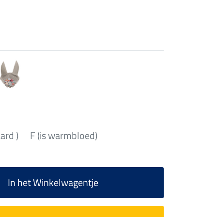
aard )
F (is warmbloed)
In het Winkelwagentje