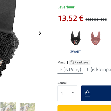
Leverbaar
13,52 €
16,90 €
21,90 €
ZWART
Maat: |
Raadgever
P (is Pony)
C (is kleinp
Aantal: