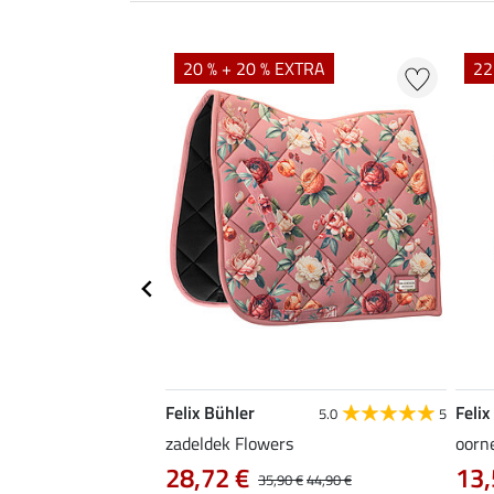
20 % + 20 % EXTRA
22
Felix Bühler
Felix
4.7
14
5.0
5
able met
zadeldek Flowers
oorn
28,72 €
13,
35,90 €
44,90 €