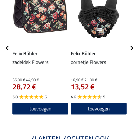
Felix Bühler
Felix Bühler
Feli
zadeldek Flowers
oornetje Flowers
tedd
been
29
Esse
35,90 €
44,90 €
16,90 €
21,90 €
28,72 €
13,52 €
4.7
5.0
5
4.6
5
toevoegen
toevoegen
KLANTEN KOCHTEN OOK