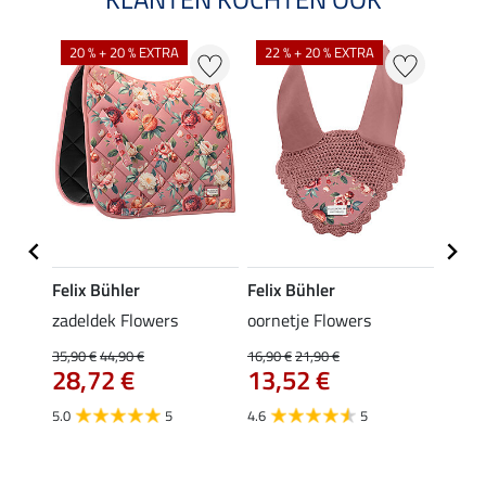
NI
20 % + 20 % EXTRA
22 % + 20 % EXTRA
Felix Bühler
Felix Bühler
SHO
le met
zadeldek Flowers
oornetje Flowers
halst
karab
35,90 €
44,90 €
16,90 €
21,90 €
28,72 €
13,52 €
6,99 €
van
5.0
5
4.6
5
4.8