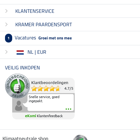
KLANTENSERVICE
KRAMER PAARDENSPORT
Vacatures
Groei met ons mee
1
NL | EUR
VEILIG INKOPEN
Klantbeoordelingen
4.7
/
5
Snelle service, goed
ingepakt.
eKomi
Klantenfeedback
Klimaatneutrale shop