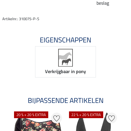
beslag
Artikelnr.: 310075-P-S
EIGENSCHAPPEN
Verkrijgbaar in pony
BIJPASSENDE ARTIKELEN
NI
20 % + 20 % EXTRA
22 % + 20 % EXTRA