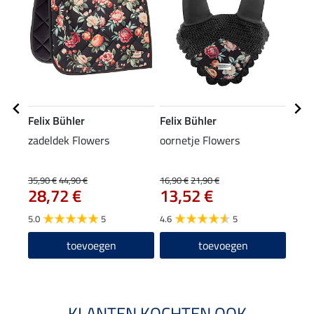
Felix Bühler
Felix Bühler
Feli
zadeldek Flowers
oornetje Flowers
tedd
been
29
Esse
35,90 €
44,90 €
16,90 €
21,90 €
28,72 €
13,52 €
4.7
5.0
5
4.6
5
toevoegen
toevoegen
KLANTEN KOCHTEN OOK