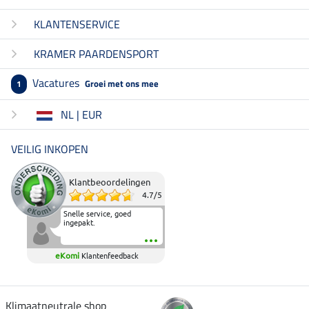
KLANTENSERVICE
KRAMER PAARDENSPORT
Vacatures
Groei met ons mee
1
NL | EUR
VEILIG INKOPEN
Klantbeoordelingen
4.7
/
5
Snelle service, goed
ingepakt.
eKomi
Klantenfeedback
Klimaatneutrale shop