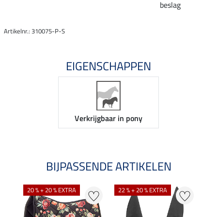
beslag
Artikelnr.: 310075-P-S
EIGENSCHAPPEN
Verkrijgbaar in pony
BIJPASSENDE ARTIKELEN
NI
20 % + 20 % EXTRA
22 % + 20 % EXTRA