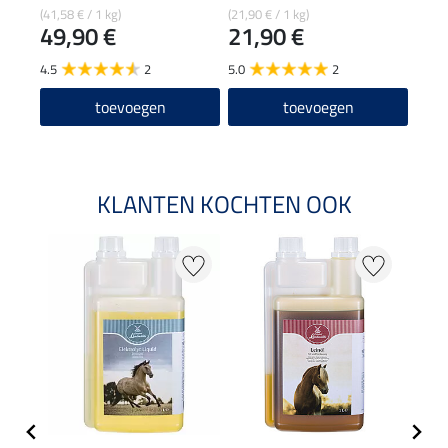
(41,58 € / 1 kg)
(21,90 € / 1 kg)
(34,90
49,90 €
21,90 €
34
4.5
2
5.0
2
4.8
toevoegen
toevoegen
KLANTEN KOCHTEN OOK