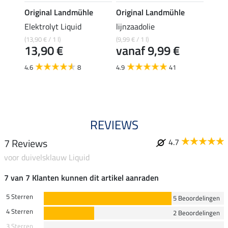
e
Original Landmühle
Original Landmühle
Origi
aal
Elektrolyt Liquid
lijnzaadolie
MSM 
(13,90 € / 1 l)
(9,99 € / 1 l)
(22,90 
13,90 €
vanaf 9,99 €
22,
4.6
8
4.9
41
4.8
REVIEWS
7 Reviews
4.7
voor duivelsklauw Liquid
7 van 7 Klanten kunnen dit artikel aanraden
5 Sterren
5 Beoordelingen
4 Sterren
2 Beoordelingen
3 Sterren