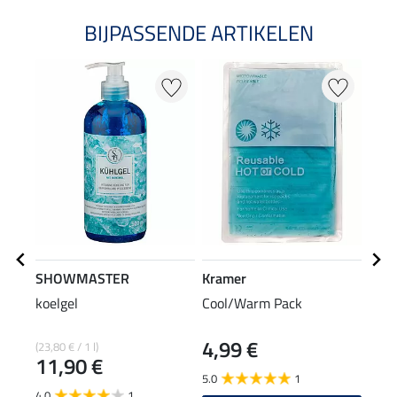
BIJPASSENDE ARTIKELEN
SHOWMASTER
Kramer
Feli
koelgel
Cool/Warm Pack
COO
spri
4,99 €
12
(23,80 € / 1 l)
11,90 €
5.0
1
3.8
4.0
1