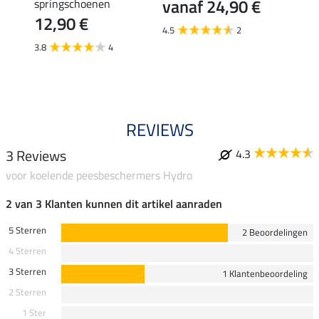
vanaf 24,90 €
springschoenen
Shee
12,90 €
19,
4.5
2
3.8
4
4.8
REVIEWS
3 Reviews
4.3
voor koelende peesbeschermers Hydro
2 van 3 Klanten kunnen dit artikel aanraden
5 Sterren
2 Beoordelingen
4 Sterren
3 Sterren
1 Klantenbeoordeling
2 Sterren
1 Ster