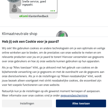
Snelle service, goed
ingepakt.
eKomi
Klantenfeedback
Klimaatneutrale shop
Heb jij ook een Cookie voor je paard?
Verzending per
Wij ook! We gebruiken cookies en andere technologieën om je een optimale en veilige
online winkelen aan te bieden, om de prestaties van onze website te meten en om
relevante producten voor jou en je paard te tonen! Hiervoor verzamelen we gegevens
over onze gebruikers en hoe zij onze website kunnen gebruiken op hun apparaten.
Veilig betalen met
Als je op "Alles toestaan" klikt, ga je akkoord met het gebruik van cookies en de
bijbehorende verwerking van je gegevens en met de overdracht van de gegevens aan
onze dienstverleners. Als je in de instellingen op "Alleen noodzakelijke" klikt, wordt
jouw bezoek alleen voortgezet met strikt noodzakelijke cookies, die essentieel zijn
Impressum
voor het soepele functioneren van onze website.
Natuurlijk kun je de instellingen op elk gewenst moment herroepen of aanpassen.
Meer informatie over onze cookies vind je onder
gegevensbescherming
.
Laatste update op 06.08.2026 om 14:39 uur
Alle prijzen in euro's, incl. BTW, excl. verzendkosten.
Instellingen
Alles toestaan