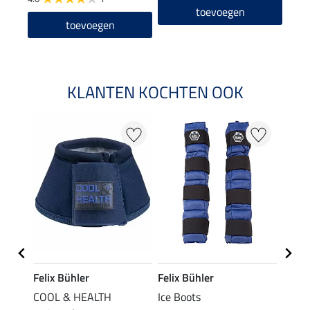
toevoegen
toevoegen
KLANTEN KOCHTEN OOK
Felix Bühler
Felix Bühler
Felix
COOL & HEALTH
Ice Boots
sprin