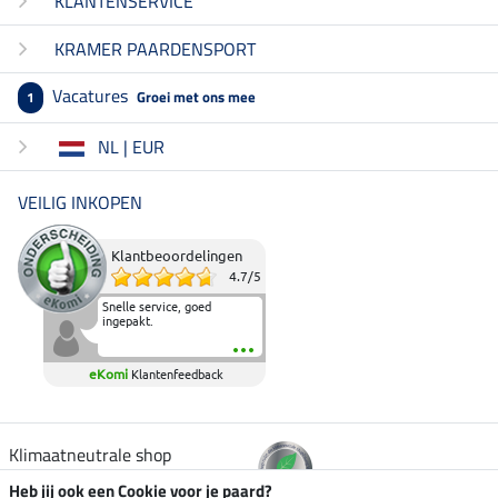
KLANTENSERVICE
KRAMER PAARDENSPORT
Vacatures
Groei met ons mee
1
NL | EUR
VEILIG INKOPEN
Klantbeoordelingen
4.7
/
5
Snelle service, goed
ingepakt.
eKomi
Klantenfeedback
Klimaatneutrale shop
Heb jij ook een Cookie voor je paard?