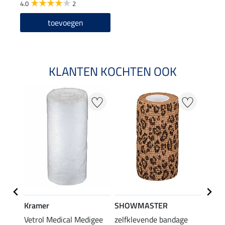
4.0
2
toevoegen
KLANTEN KOCHTEN OOK
Kramer
SHOWMASTER
Kram
Vetrol Medical Medigee
zelfklevende bandage
Cool