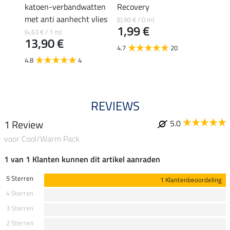
4,9
katoen-verbandwatten
Recovery
met anti aanhecht vlies
(0,90 € / 0 m)
5.0
1,99 €
(4,63 € / 1 m)
13,90 €
4.7
20
4.8
4
REVIEWS
1 Review
5.0
voor Cool/Warm Pack
1 van 1 Klanten kunnen dit artikel aanraden
5 Sterren
1 Klantenbeoordeling
4 Sterren
3 Sterren
2 Sterren