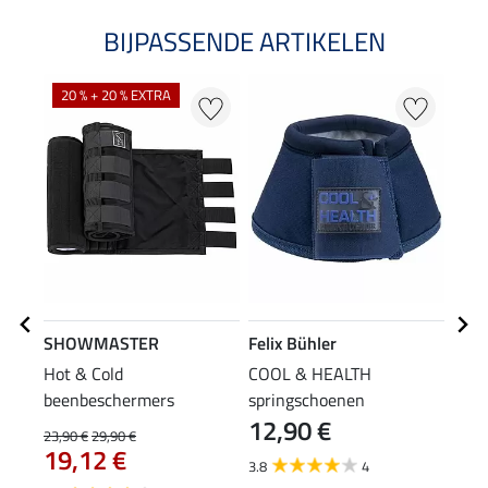
BIJPASSENDE ARTIKELEN
20 % + 20 % EXTRA
SHOWMASTER
Felix Bühler
SHO
Hot & Cold
COOL & HEALTH
zelf
beenbeschermers
springschoenen
Reco
12,90 €
(0,90 
23,90 €
29,90 €
1,9
19,12 €
3.8
4
4.7