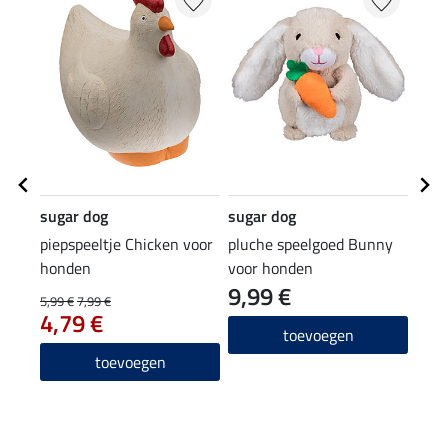
sugar dog
sugar dog
suga
piepspeeltje Chicken voor
pluche speelgoed Bunny
hond
honden
voor honden
9,99 €
12
5,99 €
7,99 €
4,79 €
5.0
toevoegen
toevoegen