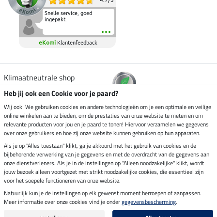
Snelle service, goed
ingepakt.
eKomi
Klantenfeedback
Klimaatneutrale shop
Heb jij ook een Cookie voor je paard?
Verzending per
Wij ook! We gebruiken cookies en andere technologieën om je een optimale en veilige
online winkelen aan te bieden, om de prestaties van onze website te meten en om
relevante producten voor jou en je paard te tonen! Hiervoor verzamelen we gegevens
over onze gebruikers en hoe zij onze website kunnen gebruiken op hun apparaten.
Veilig betalen met
Als je op "Alles toestaan" klikt, ga je akkoord met het gebruik van cookies en de
bijbehorende verwerking van je gegevens en met de overdracht van de gegevens aan
onze dienstverleners. Als je in de instellingen op "Alleen noodzakelijke" klikt, wordt
jouw bezoek alleen voortgezet met strikt noodzakelijke cookies, die essentieel zijn
voor het soepele functioneren van onze website.
Impressum
Natuurlijk kun je de instellingen op elk gewenst moment herroepen of aanpassen.
Meer informatie over onze cookies vind je onder
gegevensbescherming
.
Laatste update op 08.08.2026 om 03:00 uur