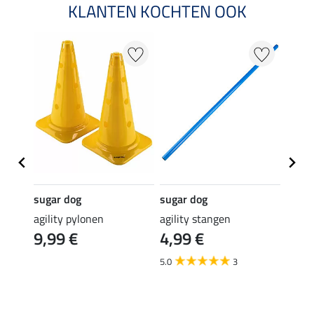
KLANTEN KOCHTEN OOK
20 %
sugar dog
sugar dog
sugar
agility pylonen
agility stangen
honde
9,99 €
4,99 €
Agi
11,90 
5.0
3
9,5