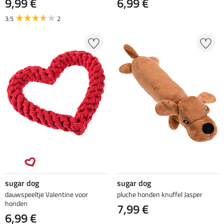
9,99 €
6,99 €
3.5
2
sugar dog
sugar dog
dauwspeeltje Valentine voor
pluche honden knuffel Jasper
honden
7,99 €
6,99 €