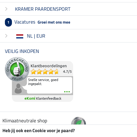
KRAMER PAARDENSPORT
Vacatures
Groei met ons mee
1
NL | EUR
VEILIG INKOPEN
Klantbeoordelingen
4.7
/
5
Snelle service, goed
ingepakt.
eKomi
Klantenfeedback
Klimaatneutrale shop
Heb jij ook een Cookie voor je paard?