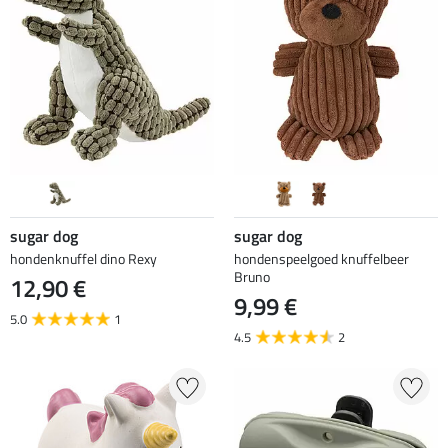
sugar dog
sugar dog
hondenknuffel dino Rexy
hondenspeelgoed knuffelbeer
Bruno
12,90 €
9,99 €
5.0
1
4.5
2