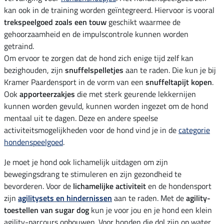
kan ook in de training worden geïntegreerd. Hiervoor is vooral
trekspeelgoed zoals een touw
geschikt waarmee de
gehoorzaamheid en de impulscontrole kunnen worden
getraind.
Om ervoor te zorgen dat de hond zich enige tijd zelf kan
bezighouden, zijn
snuffelspelletjes
aan te raden. Die kun je bij
Kramer Paardensport in de vorm van een
snuffeltapijt kopen
.
Ook
apporteerzakjes
die met sterk geurende lekkernijen
kunnen worden gevuld, kunnen worden ingezet om de hond
mentaal uit te dagen. Deze en andere speelse
activiteitsmogelijkheden voor de hond vind je in de
categorie
hondenspeelgoed
.
Je moet je hond ook lichamelijk uitdagen om zijn
bewegingsdrang te stimuleren en zijn gezondheid te
bevorderen. Voor de
lichamelijke activiteit
en de hondensport
zijn
agilitysets en hindernissen
aan te raden. Met de
agility-
toestellen van sugar dog
kun je voor jou en je hond een klein
agility-parcours opbouwen. Voor honden die dol zijn op water