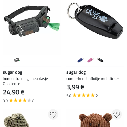
sugar dog
sugar dog
hondentrainings heuptasje
combi-hondenfluitje met clicker
Obedience
3,99 €
24,90 €
5.0
2
3.9
8