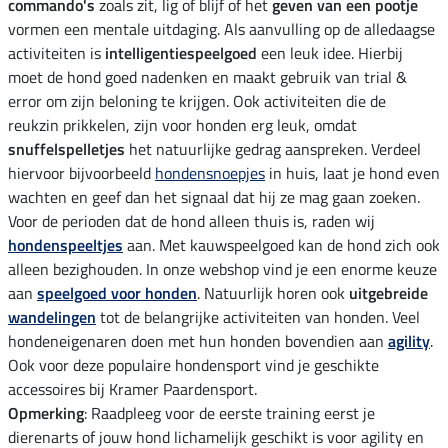
commando's
zoals zit, lig of blijf of het
geven van een pootje
vormen een mentale uitdaging. Als aanvulling op de alledaagse
activiteiten is
intelligentiespeelgoed
een leuk idee. Hierbij
moet de hond goed nadenken en maakt gebruik van trial &
error om zijn beloning te krijgen. Ook activiteiten die de
reukzin prikkelen, zijn voor honden erg leuk, omdat
snuffelspelletjes
het natuurlijke gedrag aanspreken. Verdeel
hiervoor bijvoorbeeld
hondensnoepjes
in huis, laat je hond even
wachten en geef dan het signaal dat hij ze mag gaan zoeken.
Voor de perioden dat de hond alleen thuis is, raden wij
hondenspeeltjes
aan. Met kauwspeelgoed kan de hond zich ook
alleen bezighouden. In onze webshop vind je een enorme keuze
aan
speelgoed voor honden
. Natuurlijk horen ook
uitgebreide
wandelingen
tot de belangrijke activiteiten van honden. Veel
hondeneigenaren doen met hun honden bovendien aan
agility
.
Ook voor deze populaire hondensport vind je geschikte
accessoires bij Kramer Paardensport.
Opmerking
: Raadpleeg voor de eerste training eerst je
dierenarts of jouw hond lichamelijk geschikt is voor agility en