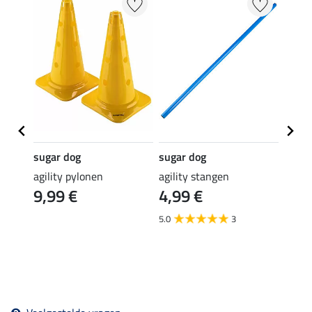
20 %
sugar dog
sugar dog
sugar
agility pylonen
agility stangen
honde
9,99 €
4,99 €
Agi
11,90 
5.0
3
9,5