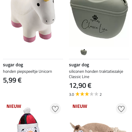
sugar dog
sugar dog
honden piepspeeltje Unicorn
siliconen honden traktatiezakje
Classic Line
5,99 €
12,90 €
3.0
2
NIEUW
NIEUW