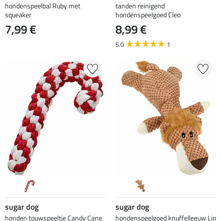
hondenspeelbal Ruby met
tanden reinigend
squeaker
hondenspeelgoed Cleo
7,99 €
8,99 €
5.0
1
sugar dog
sugar dog
honden touwspeeltje Candy Cane
hondenspeelgoed knuffelleeuw Lio