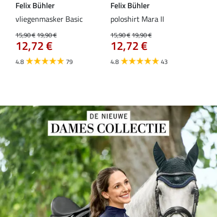
Felix Bühler
Felix Bühler
Fel
vliegenmasker Basic
poloshirt Mara II
Pul
vli
15,90 €
19,90 €
15,90 €
19,90 €
12,72 €
12,72 €
15,9
12
4.8
79
4.8
43
4.6