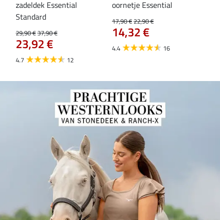
zadeldek Essential
oornetje Essential
Hoo
84
Standard
17,90 €
22,90 €
14,32 €
29,90 €
37,90 €
23,92 €
4.4
16
4.7
12