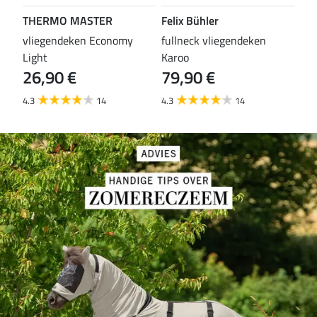
THERMO MASTER
Felix Bühler
TH
vliegendeken Economy
fullneck vliegendeken
vli
Light
Karoo
Wal
26,90 €
79,90 €
29
4.3
14
4.3
14
4.6