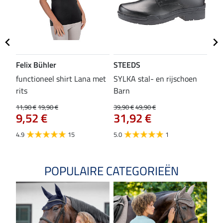
Felix Bühler
STEEDS
SH
functioneel shirt Lana met
SYLKA stal- en rijschoen
zad
rits
Barn
29,9
23
11,90 €
19,90 €
39,90 €
49,90 €
9,52 €
31,92 €
4.8
4.9
15
5.0
1
POPULAIRE CATEGORIEËN