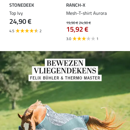
STONEDEEK
RANCH-X
ST
Top Ivy
Mesh-T-shirt Aurora
T-s
24,90 €
19,90 €
24,90 €
14,9
15,92 €
11
4.5
2
3.0
1
5.0