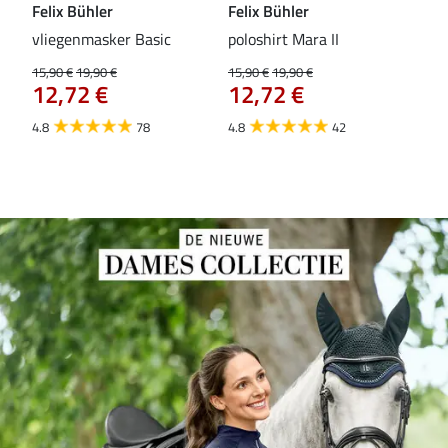
Felix Bühler
Felix Bühler
Fel
vliegenmasker Basic
poloshirt Mara II
Pul
vli
15,90 €
19,90 €
15,90 €
19,90 €
12,72 €
12,72 €
15,9
12
4.8
78
4.8
42
4.6