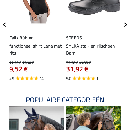
Felix Bühler
STEEDS
SH
functioneel shirt Lana met
SYLKA stal- en rijschoen
zad
rits
Barn
29,9
23
11,90 €
19,90 €
39,90 €
49,90 €
9,52 €
31,92 €
4.8
4.9
14
5.0
1
POPULAIRE CATEGORIEËN