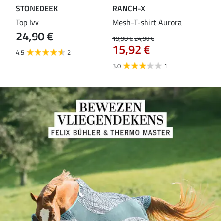
STONEDEEK
RANCH-X
ST
Top Ivy
Mesh-T-shirt Aurora
T-s
24,90 €
19,90 €
24,90 €
14,9
15,92 €
11
4.5
2
3.0
1
5.0