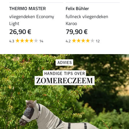
THERMO MASTER
Felix Bühler
TH
vliegendeken Economy
fullneck vliegendeken
vli
Light
Karoo
Wal
26,90 €
79,90 €
29
4.3
14
4.2
12
4.5