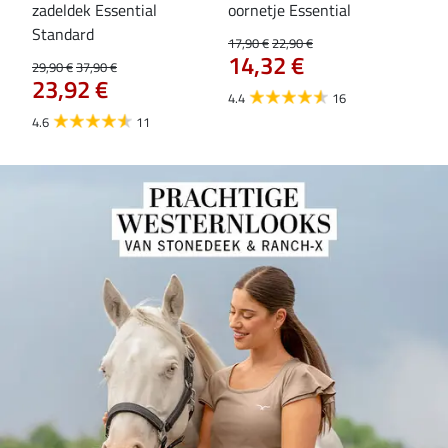
zadeldek Essential
oornetje Essential
fle
Standard
17,90 €
22,90 €
19,9
14,32 €
15
29,90 €
37,90 €
23,92 €
4.4
16
4.6
4.6
11