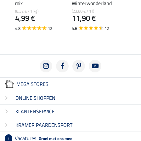
mix
Winterwonderland
3,19 €
2,5
(8,32 € / 1 kg)
(23,80 € / 1 l)
4,99 €
11,90 €
4.5
4.8
12
4.6
12
MEGA STORES
ONLINE SHOPPEN
KLANTENSERVICE
KRAMER PAARDENSPORT
Vacatures
Groei met ons mee
1