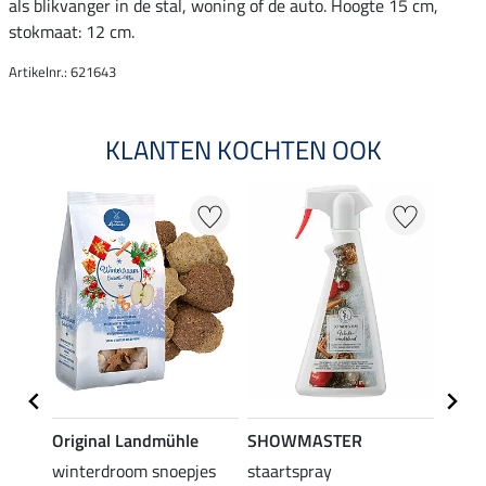
als blikvanger in de stal, woning of de auto. Hoogte 15 cm,
stokmaat: 12 cm.
Artikelnr.: 621643
KLANTEN KOCHTEN OOK
20 %
Original Landmühle
SHOWMASTER
SHO
on
winterdroom snoepjes
staartspray
koekj