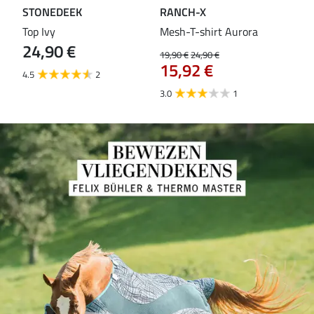
STONEDEEK
RANCH-X
ST
Top Ivy
Mesh-T-shirt Aurora
T-s
24,90 €
19,90 €
24,90 €
14,9
15,92 €
11
4.5
2
3.0
1
5.0