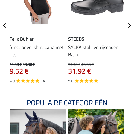
Felix Bühler
STEEDS
SH
functioneel shirt Lana met
SYLKA stal- en rijschoen
zad
rits
Barn
29,9
23
11,90 €
19,90 €
39,90 €
49,90 €
9,52 €
31,92 €
4.8
4.9
14
5.0
1
POPULAIRE CATEGORIEËN