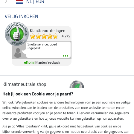
NL | EUR
VEILIG INKOPEN
Klantbeoordelingen
4.7
/
5
Snelle service, goed
ingepakt.
eKomi
Klantenfeedback
Klimaatneutrale shop
Heb jij ook een Cookie voor je paard?
Verzending per
Wij ook! We gebruiken cookies en andere technologieën om je een optimale en veilige
online winkelen aan te bieden, om de prestaties van onze website te meten en om
relevante producten voor jou en je paard te tonen! Hiervoor verzamelen we gegevens
over onze gebruikers en hoe zij onze website kunnen gebruiken op hun apparaten.
Veilig betalen met
Als je op "Alles toestaan" klikt, ga je akkoord met het gebruik van cookies en de
bijbehorende verwerking van je gegevens en met de overdracht van de gegevens aan