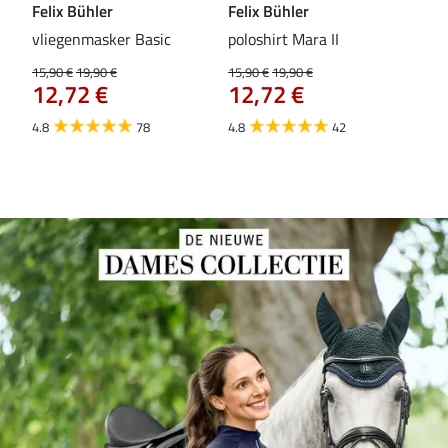
Felix Bühler
Felix Bühler
Fel
vliegenmasker Basic
poloshirt Mara II
Pul
vli
15,90 €
19,90 €
15,90 €
19,90 €
12,72 €
12,72 €
15,9
12
4.8
78
4.8
42
4.6