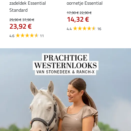
zadeldek Essential
oornetje Essential
fle
Standard
17,90 €
22,90 €
19,9
14,32 €
15
29,90 €
37,90 €
23,92 €
4.4
16
4.6
4.6
11