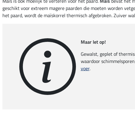
Maïs is ook moeilijk te verteren voor het paard.
Maïs
bevat het m
geschikt voor extreem magere paarden die moeten worden vetgem
het paard, wordt de maïskorrel thermisch afgebroken. Zuiver wa
Maar let op!
Gewalst, geplet of thermis
waardoor schimmelsporen, 
voer
.