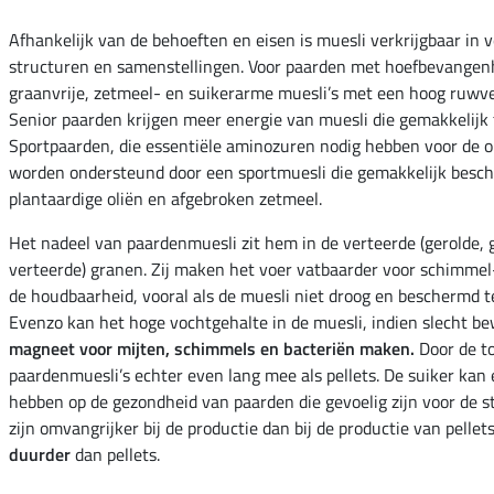
Afhankelijk van de behoeften en eisen is muesli verkrijgbaar in 
structuren en samenstellingen. Voor paarden met hoefbevangenhe
graanvrije, zetmeel- en suikerarme muesli’s met een hoog ruwve
Senior paarden krijgen meer energie van muesli die gemakkelijk 
Sportpaarden, die essentiële aminozuren nodig hebben voor de o
worden ondersteund door een sportmuesli die gemakkelijk besch
plantaardige oliën en afgebroken zetmeel.
Het nadeel van paardenmuesli zit hem in de verteerde (gerolde,
verteerde) granen. Zij maken het voer vatbaarder voor schimmel
de houdbaarheid, vooral als de muesli niet droog en beschermd t
Evenzo kan het hoge vochtgehalte in de muesli, indien slecht b
magneet voor mijten, schimmels en bacteriën maken.
Door de t
paardenmuesli’s echter even lang mee als pellets. De suiker kan 
hebben op de gezondheid van paarden die gevoelig zijn voor de s
zijn omvangrijker bij de productie dan bij de productie van pellet
duurder
dan pellets.