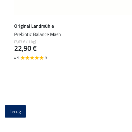
Original Landmühle
Prebiotic Balance Mash
(7,63 € / 1 kg)
22,90 €
4.9
8
Terug