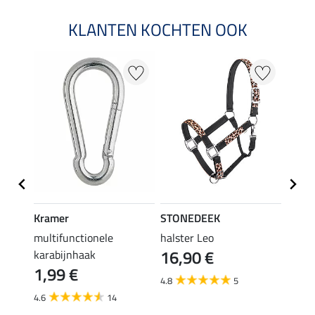
KLANTEN KOCHTEN OOK
20 %
Kramer
STONEDEEK
STON
multifunctionele
halster Leo
vlieg
16,90 €
karabijnhaak
19,90 
1,99 €
van
4.8
5
4.6
14
3.6