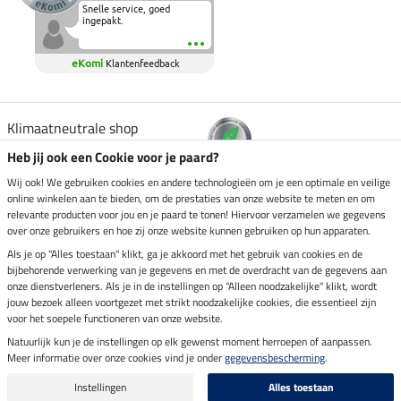
Snelle service, goed
ingepakt.
eKomi
Klantenfeedback
Klimaatneutrale shop
Heb jij ook een Cookie voor je paard?
Verzending per
Wij ook! We gebruiken cookies en andere technologieën om je een optimale en veilige
online winkelen aan te bieden, om de prestaties van onze website te meten en om
relevante producten voor jou en je paard te tonen! Hiervoor verzamelen we gegevens
over onze gebruikers en hoe zij onze website kunnen gebruiken op hun apparaten.
Veilig betalen met
Als je op "Alles toestaan" klikt, ga je akkoord met het gebruik van cookies en de
bijbehorende verwerking van je gegevens en met de overdracht van de gegevens aan
onze dienstverleners. Als je in de instellingen op "Alleen noodzakelijke" klikt, wordt
jouw bezoek alleen voortgezet met strikt noodzakelijke cookies, die essentieel zijn
voor het soepele functioneren van onze website.
Impressum
Natuurlijk kun je de instellingen op elk gewenst moment herroepen of aanpassen.
Meer informatie over onze cookies vind je onder
gegevensbescherming
.
Laatste update op 10.08.2026 om 02:55 uur
Alle prijzen in euro's, incl. BTW, excl. verzendkosten.
Instellingen
Alles toestaan