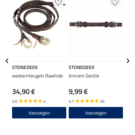
STONEDEEK
STONEDEEK
STO
westernteugels Rawhide
kinriem Gentle
Mout
34,90 €
9,99 €
16
5.0
4
4.7
20
4.4
toevoegen
toevoegen