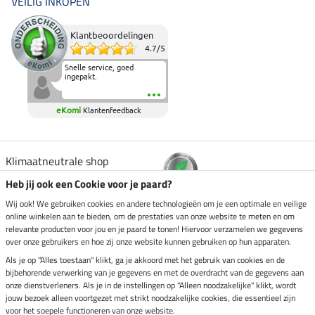
VEILIG INKOPEN
Klantbeoordelingen
4.7
/
5
Snelle service, goed
ingepakt.
eKomi
Klantenfeedback
Klimaatneutrale shop
Heb jij ook een Cookie voor je paard?
Verzending per
Wij ook! We gebruiken cookies en andere technologieën om je een optimale en veilige
online winkelen aan te bieden, om de prestaties van onze website te meten en om
relevante producten voor jou en je paard te tonen! Hiervoor verzamelen we gegevens
over onze gebruikers en hoe zij onze website kunnen gebruiken op hun apparaten.
Veilig betalen met
Als je op "Alles toestaan" klikt, ga je akkoord met het gebruik van cookies en de
bijbehorende verwerking van je gegevens en met de overdracht van de gegevens aan
onze dienstverleners. Als je in de instellingen op "Alleen noodzakelijke" klikt, wordt
jouw bezoek alleen voortgezet met strikt noodzakelijke cookies, die essentieel zijn
Impressum
voor het soepele functioneren van onze website.