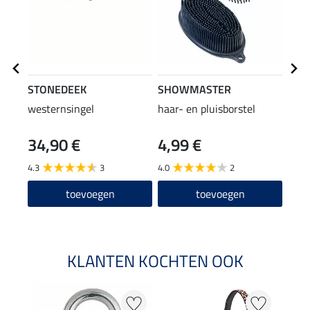
STONEDEEK
SHOWMASTER
SHO
westernsingel
haar- en pluisborstel
rubb
34,90 €
4,99 €
6,9
4.3
3
4.0
2
2.0
toevoegen
toevoegen
KLANTEN KOCHTEN OOK
20 %