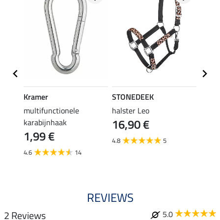
Kramer
STONEDEEK
STON
en
multifunctionele
halster Leo
vlieg
16,90 €
karabijnhaak
19,90 
1,99 €
van
4.8
5
4.6
14
3.6
REVIEWS
2 Reviews
5.0