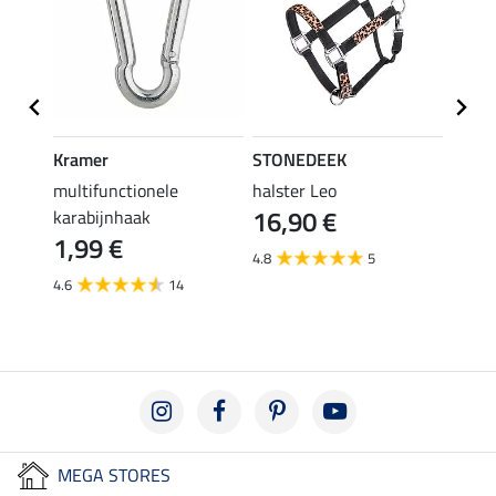
Kramer
STONEDEEK
STON
en
multifunctionele
halster Leo
vlieg
16,90 €
karabijnhaak
19,90 
1,99 €
van
4.8
5
4.6
14
3.6
MEGA STORES