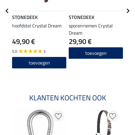
STONEDEEK
STONEDEEK
SHO
hoofdstel Crystal Dream
sporenriemen Crystal
lede
Dream
49,90 €
29,90 €
(31,96
7,9
5.0
3
toevoegen
5.0
toevoegen
KLANTEN KOCHTEN OOK
20 %