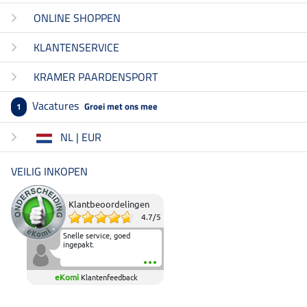
ONLINE SHOPPEN
KLANTENSERVICE
KRAMER PAARDENSPORT
Vacatures
Groei met ons mee
1
NL | EUR
VEILIG INKOPEN
Klantbeoordelingen
4.7
/
5
Snelle service, goed
ingepakt.
eKomi
Klantenfeedback