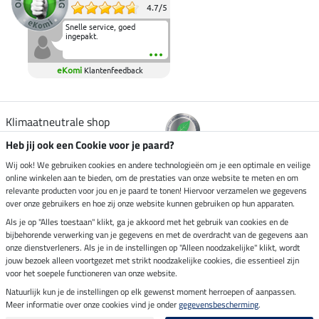
4.7
/
5
Snelle service, goed
ingepakt.
eKomi
Klantenfeedback
Klimaatneutrale shop
Heb jij ook een Cookie voor je paard?
Verzending per
Wij ook! We gebruiken cookies en andere technologieën om je een optimale en veilige
online winkelen aan te bieden, om de prestaties van onze website te meten en om
relevante producten voor jou en je paard te tonen! Hiervoor verzamelen we gegevens
over onze gebruikers en hoe zij onze website kunnen gebruiken op hun apparaten.
Veilig betalen met
Als je op "Alles toestaan" klikt, ga je akkoord met het gebruik van cookies en de
bijbehorende verwerking van je gegevens en met de overdracht van de gegevens aan
onze dienstverleners. Als je in de instellingen op "Alleen noodzakelijke" klikt, wordt
jouw bezoek alleen voortgezet met strikt noodzakelijke cookies, die essentieel zijn
Impressum
voor het soepele functioneren van onze website.
Natuurlijk kun je de instellingen op elk gewenst moment herroepen of aanpassen.
Meer informatie over onze cookies vind je onder
gegevensbescherming
.
Laatste update op 06.08.2026 om 03:11 uur