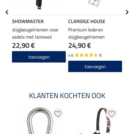
SHOWMASTER
CLARIDGE HOUSE
TWI
stijgbeugelriemen voor
Premium lederen
smar
zadels met lamswol
stijgbeugelriemen
22,90 €
24,90 €
12
4.6
8
4.8
toevoegen
toevoegen
KLANTEN KOCHTEN OOK
20 %