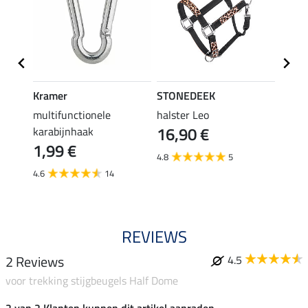
Kramer
STONEDEEK
STON
multifunctionele
halster Leo
vlieg
16,90 €
karabijnhaak
19,90 
1,99 €
van
4.8
5
4.6
14
3.6
REVIEWS
2 Reviews
4.5
voor trekking stijgbeugels Half Dome