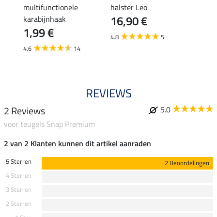
multifunctionele
halster Leo
vlieg
16,90 €
karabijnhaak
19,90 
1,99 €
van
4.8
5
4.6
14
3.6
REVIEWS
2 Reviews
5.0
voor teugels Snap Premium
2 van 2 Klanten kunnen dit artikel aanraden
5 Sterren
2 Beoordelingen
4 Sterren
3 Sterren
2 Sterren