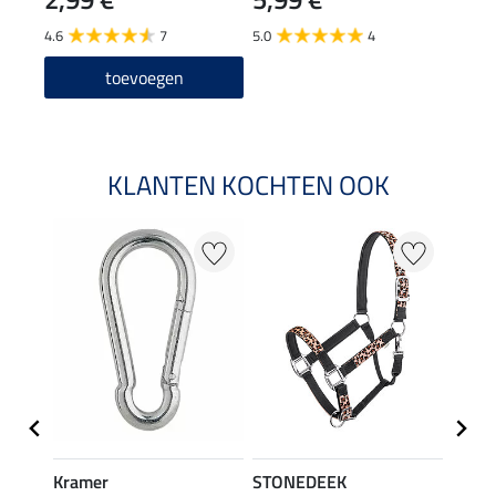
4.6
7
5.0
4
toevoegen
KLANTEN KOCHTEN OOK
20 %
Kramer
STONEDEEK
STON