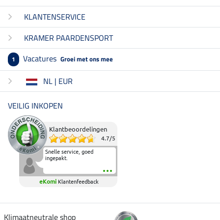
KLANTENSERVICE
KRAMER PAARDENSPORT
Vacatures
Groei met ons mee
1
NL | EUR
VEILIG INKOPEN
Klantbeoordelingen
4.7
/
5
Snelle service, goed
ingepakt.
eKomi
Klantenfeedback
Klimaatneutrale shop