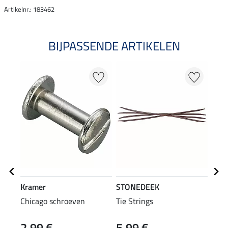
Artikelnr.: 183462
BIJPASSENDE ARTIKELEN
Kramer
STONEDEEK
STO
Chicago schroeven
Tie Strings
Con
2,99 €
5,99 €
van