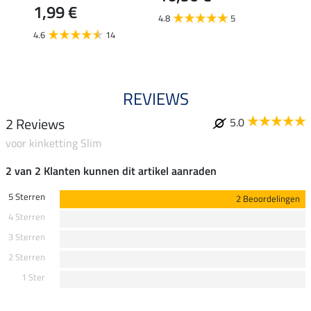
1,99 €
van
4.8
5
4.6
14
3.6
REVIEWS
2 Reviews
5.0
voor kinketting Slim
2 van 2 Klanten kunnen dit artikel aanraden
5 Sterren
2 Beoordelingen
4 Sterren
3 Sterren
2 Sterren
1 Ster