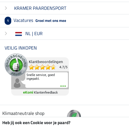
KRAMER PAARDENSPORT
Vacatures
Groei met ons mee
1
NL | EUR
VEILIG INKOPEN
Klantbeoordelingen
4.7
/
5
Snelle service, goed
ingepakt.
eKomi
Klantenfeedback
Klimaatneutrale shop
Heb jij ook een Cookie voor je paard?