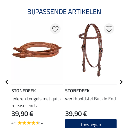
BIJPASSENDE ARTIKELEN
STONEDEEK
STONEDEEK
SHO
lederen teugels met quick
werkhoofdstel Buckle End
verz
release-ends
lede
39,90 €
39,90 €
11
4.5
4
4.7
toevoegen