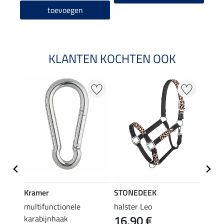
toevoegen
KLANTEN KOCHTEN OOK
20 %
Kramer
STONEDEEK
STON
multifunctionele
halster Leo
vlieg
16,90 €
karabijnhaak
19,90 