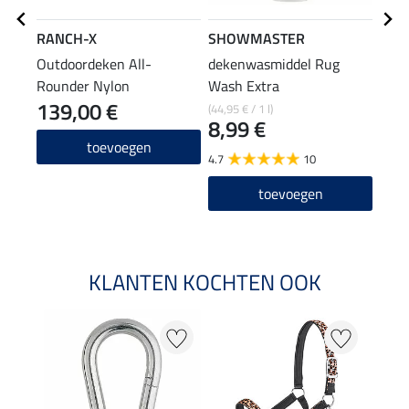
RANCH-X
SHOWMASTER
SHO
Outdoordeken All-
dekenwasmiddel Rug
outd
Rounder Nylon
Wash Extra
impr
139,00 €
(44,95 € / 1 l)
(59,60
8,99 €
14
toevoegen
4.7
10
4.6
toevoegen
KLANTEN KOCHTEN OOK
20 %