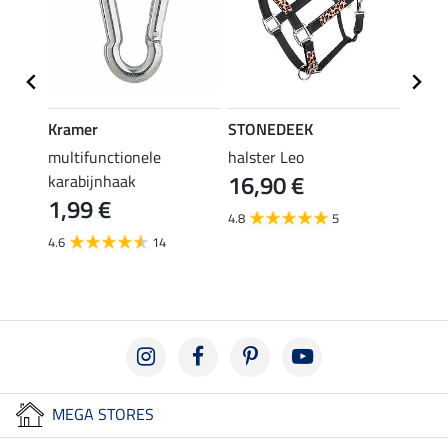
Kramer
STONEDEEK
STON
multifunctionele
halster Leo
vlieg
16,90 €
karabijnhaak
19,90 
1,99 €
van
4.8
5
4.6
14
3.6
MEGA STORES