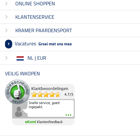
ONLINE SHOPPEN
KLANTENSERVICE
KRAMER PAARDENSPORT
Vacatures
Groei met ons mee
1
NL | EUR
VEILIG INKOPEN
Klantbeoordelingen
4.7
/
5
Snelle service, goed
ingepakt.
eKomi
Klantenfeedback