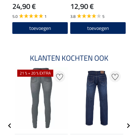
24,90 €
12,90 €
29
5.0
1
3.8
5
4.4
toevoegen
toevoegen
KLANTEN KOCHTEN OOK
21 % + 20 % EXTRA
20 %