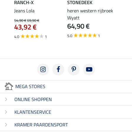
RANCH-X
STONEDEEK
STON
 II
Jeans Lola
heren western rijbroek
Jeans
Wyatt
54,90 €
69,90 €
47,90 
64,90 €
43,92 €
38,
5.0
1
4.0
1
4.7
MEGA STORES
ONLINE SHOPPEN
KLANTENSERVICE
KRAMER PAARDENSPORT