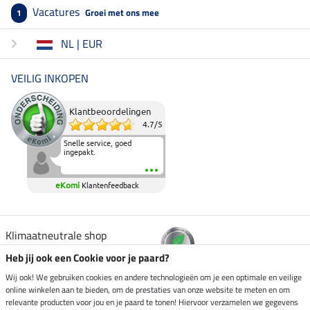
Vacatures
Groei met ons mee
1
NL | EUR
VEILIG INKOPEN
Klantbeoordelingen
4.7
/
5
Snelle service, goed
ingepakt.
eKomi
Klantenfeedback
Klimaatneutrale shop
Heb jij ook een Cookie voor je paard?
Verzending per
Wij ook! We gebruiken cookies en andere technologieën om je een optimale en veilige
online winkelen aan te bieden, om de prestaties van onze website te meten en om
relevante producten voor jou en je paard te tonen! Hiervoor verzamelen we gegevens