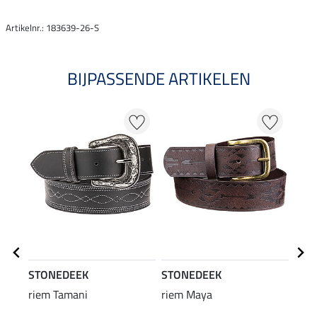
Artikelnr.: 183639-26-S
BIJPASSENDE ARTIKELEN
STONEDEEK
STONEDEEK
STO
riem Tamani
riem Maya
lede