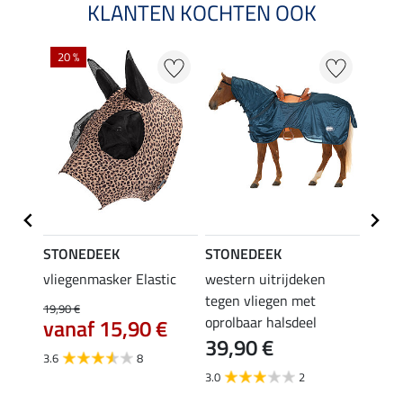
KLANTEN KOCHTEN OOK
20 %
STONEDEEK
STONEDEEK
STON
vliegenmasker Elastic
western uitrijdeken
Sleaz
34,
tegen vliegen met
19,90 €
oprolbaar halsdeel
vanaf 15,90 €
4.0
39,90 €
3.6
8
3.0
2