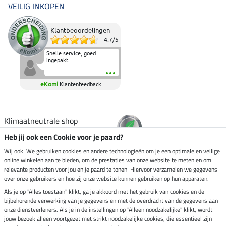
VEILIG INKOPEN
Klantbeoordelingen
4.7
/
5
Snelle service, goed
ingepakt.
eKomi
Klantenfeedback
Klimaatneutrale shop
Heb jij ook een Cookie voor je paard?
Verzending per
Wij ook! We gebruiken cookies en andere technologieën om je een optimale en veilige
online winkelen aan te bieden, om de prestaties van onze website te meten en om
relevante producten voor jou en je paard te tonen! Hiervoor verzamelen we gegevens
over onze gebruikers en hoe zij onze website kunnen gebruiken op hun apparaten.
Veilig betalen met
Als je op "Alles toestaan" klikt, ga je akkoord met het gebruik van cookies en de
bijbehorende verwerking van je gegevens en met de overdracht van de gegevens aan
onze dienstverleners. Als je in de instellingen op "Alleen noodzakelijke" klikt, wordt
jouw bezoek alleen voortgezet met strikt noodzakelijke cookies, die essentieel zijn