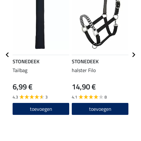
STONEDEEK
STONEDEEK
SHO
Tailbag
halster Filo
Spr
Vibe
6,99 €
14,90 €
(19,98
9,9
4.3
3
4.1
8
4.5
toevoegen
toevoegen