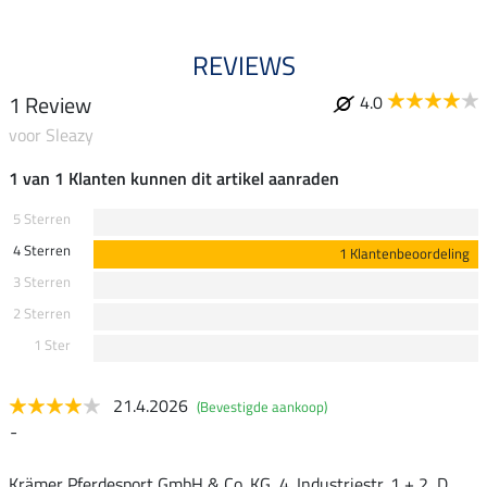
REVIEWS
1 Review
4.0
voor Sleazy
1 van 1 Klanten kunnen dit artikel aanraden
5 Sterren
4 Sterren
1 Klantenbeoordeling
3 Sterren
2 Sterren
1 Ster
21.4.2026
(Bevestigde aankoop)
-
Krämer Pferdesport GmbH & Co. KG, 4. Industriestr. 1 + 2, D