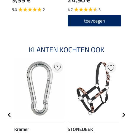
5.0
2
4.7
3
toevoegen
KLANTEN KOCHTEN OOK
20 %
Kramer
STONEDEEK
STON