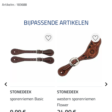
Artikelnr.: 183688
BIJPASSENDE ARTIKELEN
STONEDEEK
STONEDEEK
STO
sporenriemen Basic
western sporenriemen
spor
Flower
9,99 €
24,90 €
24