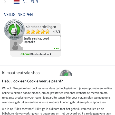
NL | EUR
VEILIG INKOPEN
Klantbeoordelingen
4.7
/
5
Snelle service, goed
ingepakt.
eKomi
Klantenfeedback
Klimaatneutrale shop
Heb jij ook een Cookie voor je paard?
Verzending per
Wij ook! We gebruiken cookies en andere technologieën om je een optimale en veilige
online winkelen aan te bieden, om de prestaties van onze website te meten en om
relevante producten voor jou en je paard te tonen! Hiervoor verzamelen we gegevens
over onze gebruikers en hoe zij onze website kunnen gebruiken op hun apparaten.
Veilig betalen met
Als je op "Alles toestaan" klikt, ga je akkoord met het gebruik van cookies en de
bijbehorende verwerking van je gegevens en met de overdracht van de gegevens aan