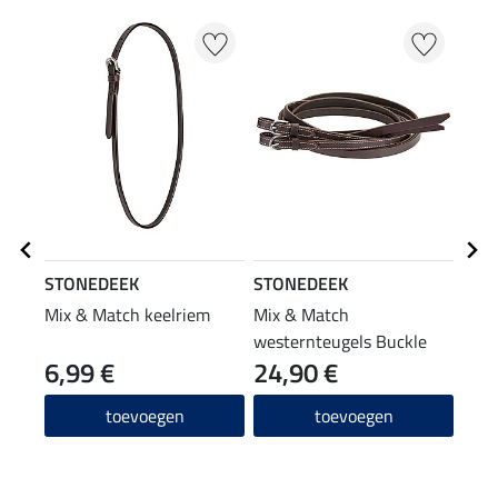
STONEDEEK
STONEDEEK
SHO
Mix & Match keelriem
Mix & Match
verz
westernteugels Buckle
lede
6,99 €
24,90 €
11
End
4.7
toevoegen
toevoegen