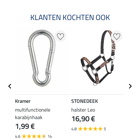
KLANTEN KOCHTEN OOK
20 %
Kramer
STONEDEEK
STON
en
multifunctionele
halster Leo
vlieg
16,90 €
karabijnhaak
19,90 
1,99 €
van
4.8
5
4.6
14
3.6