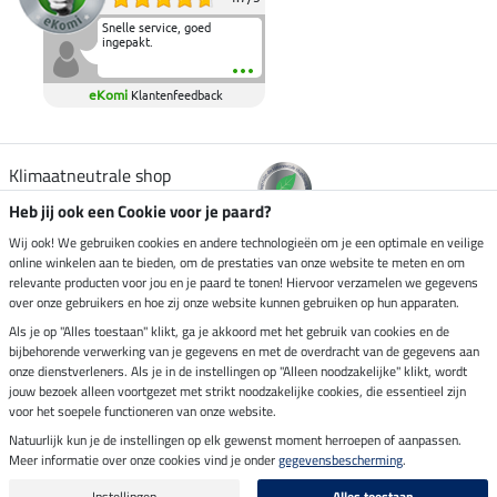
Snelle service, goed
ingepakt.
eKomi
Klantenfeedback
Klimaatneutrale shop
Heb jij ook een Cookie voor je paard?
Verzending per
Wij ook! We gebruiken cookies en andere technologieën om je een optimale en veilige
online winkelen aan te bieden, om de prestaties van onze website te meten en om
relevante producten voor jou en je paard te tonen! Hiervoor verzamelen we gegevens
over onze gebruikers en hoe zij onze website kunnen gebruiken op hun apparaten.
Veilig betalen met
Als je op "Alles toestaan" klikt, ga je akkoord met het gebruik van cookies en de
bijbehorende verwerking van je gegevens en met de overdracht van de gegevens aan
onze dienstverleners. Als je in de instellingen op "Alleen noodzakelijke" klikt, wordt
jouw bezoek alleen voortgezet met strikt noodzakelijke cookies, die essentieel zijn
Impressum
voor het soepele functioneren van onze website.
Natuurlijk kun je de instellingen op elk gewenst moment herroepen of aanpassen.
Meer informatie over onze cookies vind je onder
gegevensbescherming
.
Laatste update op 06.08.2026 om 07:11 uur
Alle prijzen in euro's, incl. BTW, excl. verzendkosten.
Instellingen
Alles toestaan