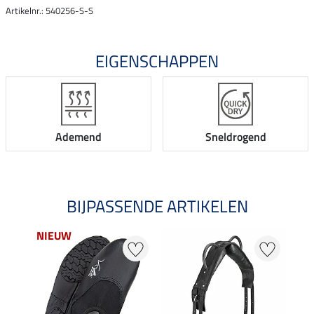
Artikelnr.: 540256-S-S
EIGENSCHAPPEN
Ademend
Sneldrogend
BIJPASSENDE ARTIKELEN
NIEUW
29