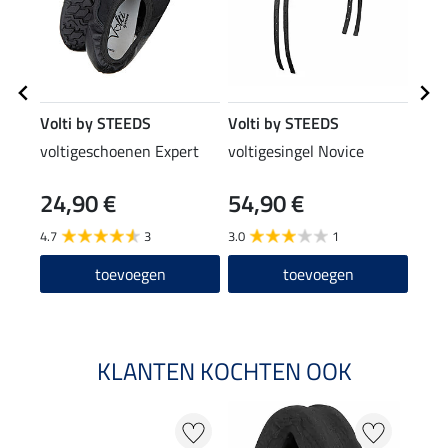
Volti by STEEDS
Volti by STEEDS
Volt
voltigeschoenen Expert
voltigesingel Novice
Over
teen
24,90 €
54,90 €
26,90
18
4.7
3
3.0
1
toevoegen
toevoegen
KLANTEN KOCHTEN OOK