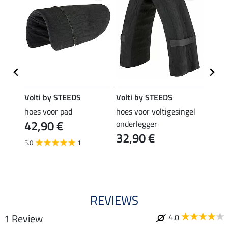
Volti by STEEDS
Volti by STEEDS
Volti
hoes voor pad
hoes voor voltigesingel
onder
42,90 €
34,
nded
onderlegger
32,90 €
5.0
1
4.0
REVIEWS
1 Review
4.0