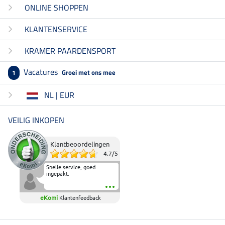
ONLINE SHOPPEN
KLANTENSERVICE
KRAMER PAARDENSPORT
Vacatures
Groei met ons mee
1
NL | EUR
VEILIG INKOPEN
Klantbeoordelingen
4.7
/
5
Snelle service, goed
ingepakt.
eKomi
Klantenfeedback