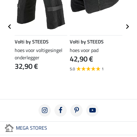
Volti by STEEDS
Volti by STEEDS
Volti
hoes voor voltigesingel
hoes voor pad
onder
42,90 €
34,
nded
onderlegger
32,90 €
5.0
1
4.0
MEGA STORES