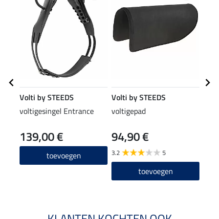
Volti by STEEDS
Volti by STEEDS
Volt
voltigesingel Entrance
voltigepad
onde
139,00 €
94,90 €
34
3.2
5
4.0
toevoegen
toevoegen
KLANTEN KOCHTEN OOK