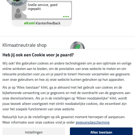
Snelle service, goed
ingepakt.
eKomi
Klantenfeedback
Klimaatneutrale shop
Heb jij ook een Cookie voor je paard?
Verzending per
Wij ook! We gebruiken cookies en andere technologieën om je een optimale en veilige
online winkelen aan te bieden, om de prestaties van onze website te meten en om
relevante producten voor jou en je paard te tonen! Hiervoor verzamelen we gegevens
over onze gebruikers en hoe zij onze website kunnen gebruiken op hun apparaten.
Veilig betalen met
Als je op "Alles toestaan" klikt, ga je akkoord met het gebruik van cookies en de
bijbehorende verwerking van je gegevens en met de overdracht van de gegevens aan
onze dienstverleners. Als je in de instellingen op "Alleen noodzakelijke" klikt, wordt
jouw bezoek alleen voortgezet met strikt noodzakelijke cookies, die essentieel zijn
Impressum
voor het soepele functioneren van onze website.
Natuurlijk kun je de instellingen op elk gewenst moment herroepen of aanpassen.
Meer informatie over onze cookies vind je onder
gegevensbescherming
.
Laatste update op 07.08.2026 om 03:03 uur
Alle prijzen in euro's, incl. BTW, excl. verzendkosten.
Instellingen
Alles toestaan