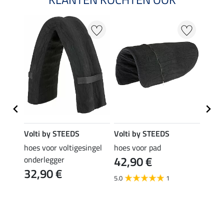
Volti by STEEDS
Volti by STEEDS
Volti
hoes voor voltigesingel
hoes voor pad
onder
42,90 €
34,
nded
onderlegger
32,90 €
5.0
1
4.0