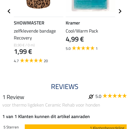
SHOWMASTER
Kramer
Felix
r
zelfklevende bandage
Cool/Warm Pack
COOL
4,99 €
ehab
Recovery
sprin
12,
(0,90 € / 0 m)
5.0
1
1,99 €
3.8
4.7
20
REVIEWS
1 Review
5.0
voor thermo ligdeken Ceramic Rehab voor honden
1 van 1 Klanten kunnen dit artikel aanraden
5 Sterren
1 Klantenbeoordeling