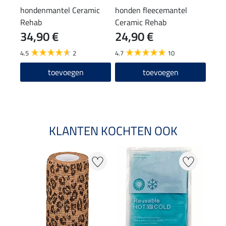
hondenmantel Ceramic
honden fleecemantel
deke
Rehab
Ceramic Rehab
Wash
34,90 €
24,90 €
(29,90
29
4.5
2
4.7
10
4.7
toevoegen
toevoegen
KLANTEN KOCHTEN OOK