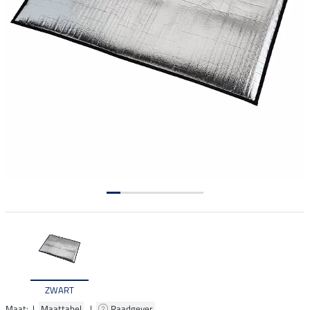
ZWART
Maat: |
Maattabel
|
Raadgever