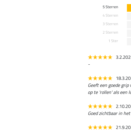
5 Sterren
4 Sterren
3 Sterren
2 Sterren
1 Ster
3.2.20
-
18.3.2
Geeft een goede grip 
op te 'rollen' als een 
2.10.2
Goed zichtbaar in het
21.9.2