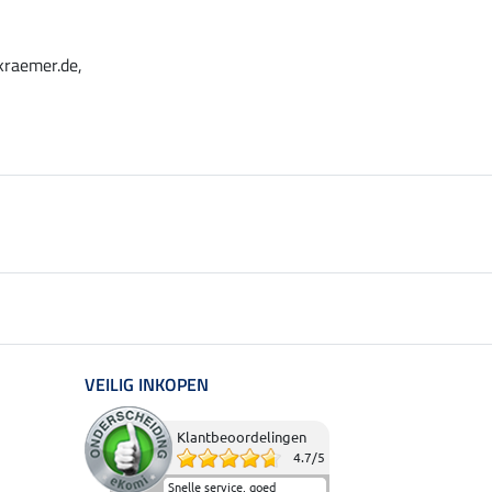
kraemer.de,
VEILIG INKOPEN
Klantbeoordelingen
4.7
/
5
Snelle service, goed