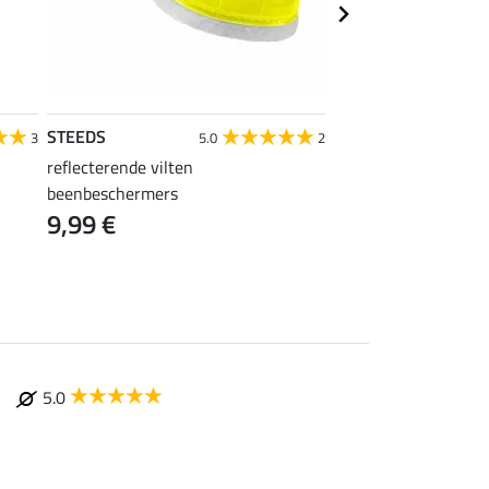
STEEDS
sugar dog
3
5.0
2
reflecterende vilten
reflecterende extra 
beenbeschermers
hondenriem
9,99 €
24,90 €
5.0