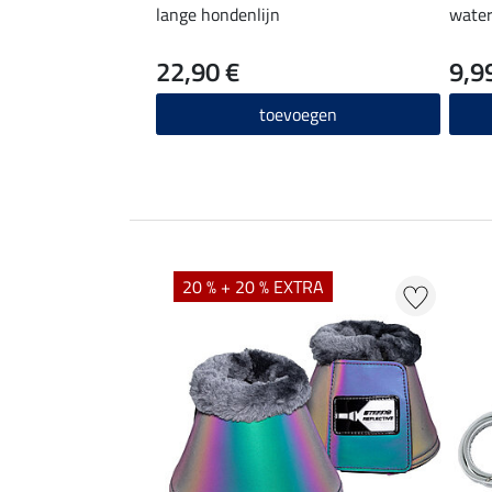
lange hondenlijn
water
22,90 €
9,9
toevoegen
20 % + 20 % EXTRA