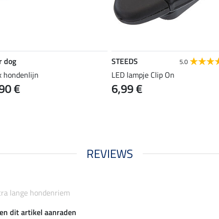
r dog
STEEDS
5.0
x hondenlijn
LED lampje Clip On
90 €
6,99 €
REVIEWS
xtra lange hondenriem
en dit artikel aanraden