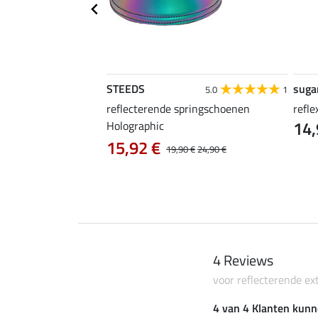
STEEDS
suga
5.0
4
5.0
1
tra lange
reflecterende springschoenen
refle
14,
Holographic
15,92 €
19,90 €
24,90 €
4 Reviews
voor reflecterende e
4 van 4 Klanten kunn