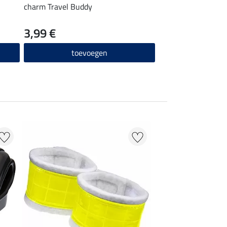
charm Travel Buddy
handschoen-kam C
3,99 €
9,99 €
toevoegen
toevo