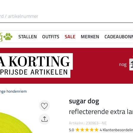
STALLEN
OUTFITS
SALE
MERKEN
CADEAUBON
nog
lange hondenriem
sugar dog
reflecterende extra 
Artikelnr.: 230963--NE
5.0
4 Klantenbeoordeli