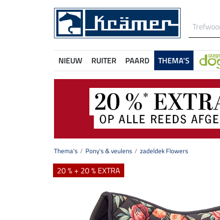
NIEUW
RUITER
PAARD
THEMA'S
Thema's
Pony's & veulens
zadeldek Flowers
20 % + 20 % EXTRA