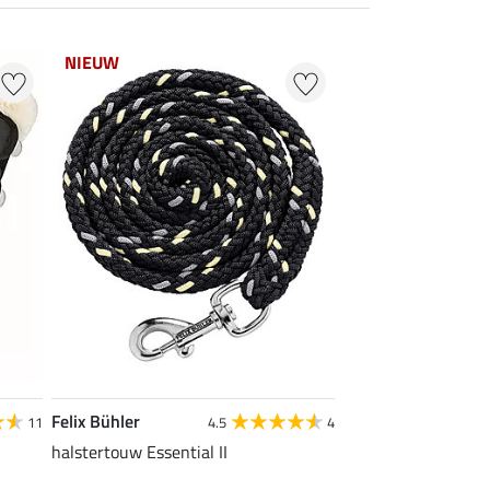
NIEUW
Felix Bühler
11
4.5
4
halstertouw Essential II