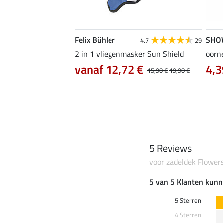
Felix Bühler
SHO
4.8
12
4.7
29
asic Ear-Free
2 in 1 vliegenmasker Sun Shield
oorne
vanaf 12,72 €
4,3
15,90 €
19,90 €
5 Reviews
voor zadeldek Flower
5 van 5 Klanten kunn
5 Sterren
4 Sterren