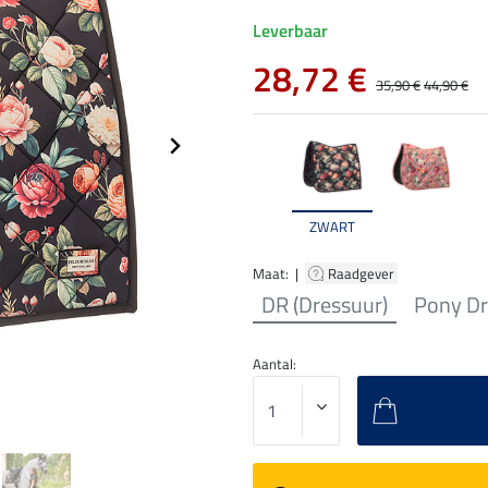
Leverbaar
28,72 €
35,90 €
44,90 €
ZWART
Maat: |
Raadgever
DR (Dressuur)
Pony Dr
Aantal: