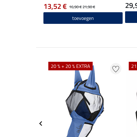
29,
voor
13,52 €
16,90 €
21,90 €
toevoegen
20 % + 20 % EXTRA
21