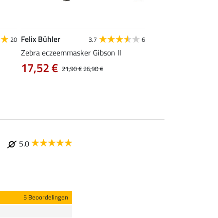
Felix Bühler
Felix Bühler
20
3.7
6
4
Zebra eczeemmasker Gibson II
vliegenmasker Basic
14,90 €
17,52 €
21,90 €
26,90 €
5.0
5 Beoordelingen