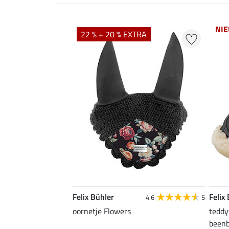
NI
22 % + 20 % EXTRA
Felix Bühler
Felix
4.6
5
oornetje Flowers
teddy
beenb