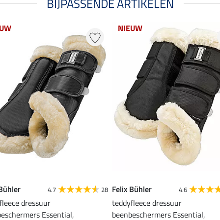
BIJPASSENDE ARTIKELEN
EUW
NIEUW
 Bühler
Felix Bühler
4.7
28
4.6
fleece dressuur
teddyfleece dressuur
eschermers Essential,
beenbeschermers Essential,