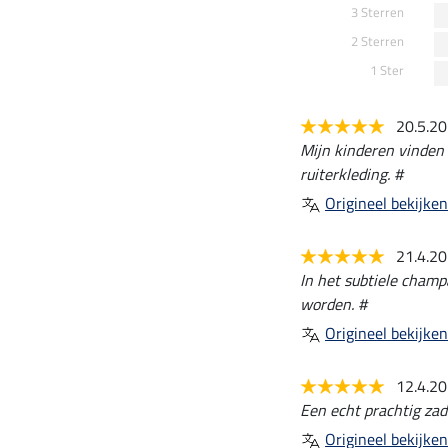
3 Sterren
2 Sterren
1 Ster
20.5.2
Mijn kinderen vinden 
ruiterkleding. #
Origineel bekijken
21.4.2
In het subtiele champ
worden. #
Origineel bekijken
12.4.2
Een echt prachtig zade
Origineel bekijken