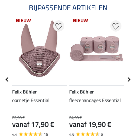
BIJPASSENDE ARTIKELEN
NIEUW
NIEUW
NI
Felix Bühler
Felix Bühler
Feli
oornetje Essential
fleecebandages Essential
zade
22,90 €
24,90 €
54,90
vanaf 17,90 €
vanaf 19,90 €
van
4.4
16
4.6
5
4.8