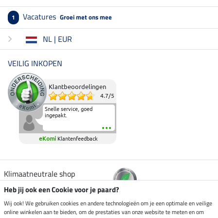
Vacatures
Groei met ons mee
1
NL | EUR
VEILIG INKOPEN
Klantbeoordelingen
4.7
/
5
Snelle service, goed
ingepakt.
eKomi
Klantenfeedback
Klimaatneutrale shop
Heb jij ook een Cookie voor je paard?
Verzending per
Wij ook! We gebruiken cookies en andere technologieën om je een optimale en veilige
online winkelen aan te bieden, om de prestaties van onze website te meten en om