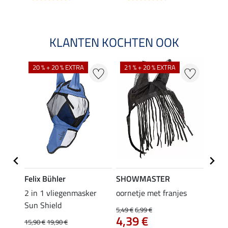
KLANTEN KOCHTEN OOK
20 % + 20 % EXTRA
21 % + 20 % EXTRA
Felix Bühler
SHOWMASTER
SHO
c Ear-
2 in 1 vliegenmasker
oornetje met franjes
zelfk
Sun Shield
Recov
5,49 €
6,99 €
4,39 €
(0,90 €
15,90 €
19,90 €