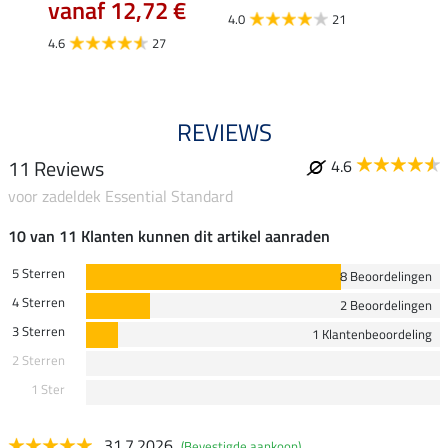
1,9
€
vanaf 12,72 €
4.0
21
4.7
4.6
27
REVIEWS
11 Reviews
4.6
voor zadeldek Essential Standard
10 van 11 Klanten kunnen dit artikel aanraden
5 Sterren
8 Beoordelingen
4 Sterren
2 Beoordelingen
3 Sterren
1 Klantenbeoordeling
2 Sterren
1 Ster
31.7.2026
(Bevestigde aankoop)