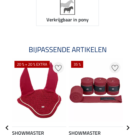
Verkrijgbaar in pony
BIJPASSENDE ARTIKELEN
20 % + 20 % EXTRA
35 %
20
SHOWMASTER
SHOWMASTER
SHO