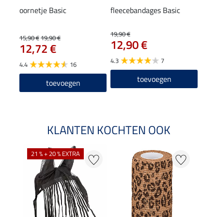
oornetje Basic
fleecebandages Basic
zade
19,90 €
15,90 €
19,90 €
31,90
12,90 €
12,72 €
25
4.3
7
4.4
16
4.7
toevoegen
toevoegen
KLANTEN KOCHTEN OOK
21 % + 20 % EXTRA
18 %