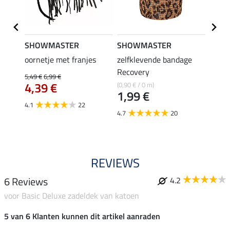
SHOWMASTER
SHOWMASTER
Felix
-Free
oornetje met franjes
zelfklevende bandage
Zebra
Recovery
Gibson
5,49 €
6,99 €
€
4,39 €
(0,90 € / 0 m)
21,90 
1,99 €
17,
4.1
22
4.7
20
3.7
REVIEWS
6 Reviews
4.2
voor Basic Deluxe zadeldek van katoen
5 van 6 Klanten kunnen dit artikel aanraden